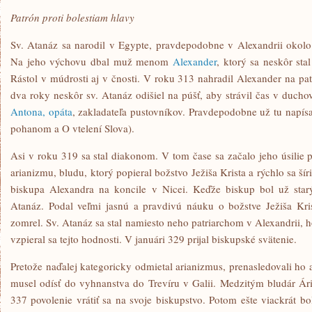
Patrón proti bolestiam hlavy
Sv. Atanáz sa narodil v Egypte, pravdepodobne v Alexandrii okolo
Na jeho výchovu dbal muž menom
Alexander
, ktorý sa neskôr st
Rástol v múdrosti aj v čnosti. V roku 313 nahradil Alexander na pa
dva roky neskôr sv. Atanáz odišiel na púšť, aby strávil čas v duc
Antona, opáta
, zakladateľa pustovníkov. Pravdepodobne už tu napísal
pohanom a O vtelení Slova).
Asi v roku 319 sa stal diakonom. V tom čase sa začalo jeho úsilie p
arianizmu, bludu, ktorý popieral božstvo Ježiša Krista a rýchlo sa ší
biskupa Alexandra na koncile v Nicei. Keďže biskup bol už star
Atanáz. Podal veľmi jasnú a pravdivú náuku o božstve Ježiša Kris
zomrel. Sv. Atanáz sa stal namiesto neho patriarchom v Alexandrii, h
vzpieral sa tejto hodnosti. V januári 329 prijal biskupské svätenie.
Pretože naďalej kategoricky odmietal arianizmus, prenasledovali ho 
musel odísť do vyhnanstva do Trevíru v Galii. Medzitým bludár Ár
337 povolenie vrátiť sa na svoje biskupstvo. Potom ešte viackrát b