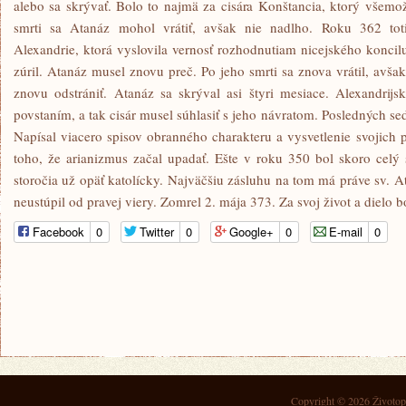
alebo sa skrývať. Bolo to najmä za cisára Konštancia, ktorý všemo
smrti sa Atanáz mohol vrátiť, avšak nie nadlho. Roku 362 tot
Alexandrie, ktorá vyslovila vernosť rozhodnutiam nicejského koncilu
zúril. Atanáz musel znovu preč. Po jeho smrti sa znova vrátil, avša
znovu odstrániť. Atanáz sa skrýval asi štyri mesiace. Alexandrijs
povstaním, a tak cisár musel súhlasiť s jeho návratom. Posledných se
Napísal viacero spisov obranného charakteru a vysvetlenie svojich 
toho, že arianizmus začal upadať. Ešte v roku 350 bol skoro celý
storočia už opäť katolícky. Najväčšiu zásluhu na tom má práve sv. 
neustúpil od pravej viery. Zomrel 2. mája 373. Za svoj život a dielo b
Facebook
0
Twitter
0
Google+
0
E-mail
0
Copyright © 2026
Životop