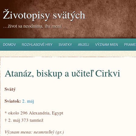
Životopisy svätých
…život sa neodníma, iba mení…
DOMOV
ROZHLASOVÉ HRY
SVIATKY
ANJELI
VÝZNAM MIEN
PRAME
Atanáz, biskup a učiteľ Cirkvi
Svätý
Sviatok:
2. máj
* okolo 296 Alexandria, Egypt
† 2. máj 373 tamtiež
Význam mena: nesmrteľný (gr.)