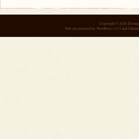
Copyright © 2026
Životop
Web site powered by
WordPress 6.5.5
and Fabian