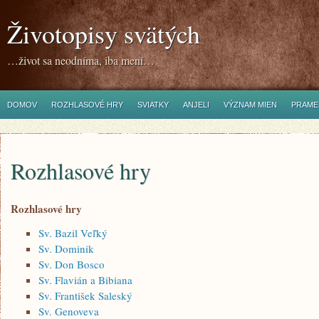
Životopisy svätých
…život sa neodníma, iba mení…
DOMOV
ROZHLASOVÉ HRY
SVIATKY
ANJELI
VÝZNAM MIEN
PRAME
Rozhlasové hry
Rozhlasové hry
Sv. Bazil Veľký
Sv. Dominik
Sv. Don Bosco
Sv. Flavián a Bibiana
Sv. František Saleský
Sv. Genoveva