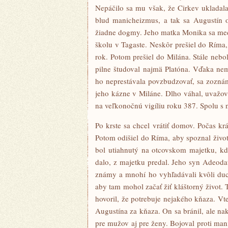
Nepáčilo sa mu však, že Cirkev ukladala
blud manicheizmus, a tak sa Augustín o
žiadne dogmy. Jeho matka Monika sa medz
školu v Tagaste. Neskôr prešiel do Ríma, 
rok. Potom prešiel do Milána. Stále nebol
pilne študoval najmä Platóna. Vďaka ne
ho neprestávala povzbudzovať, sa zozná
jeho kázne v Miláne. Dlho váhal, uvažov
na veľkonočnú vigíliu roku 387. Spolu s 
Po krste sa chcel vrátiť domov. Počas k
Potom odišiel do Ríma, aby spoznal živo
bol utiahnutý na otcovskom majetku, kde
dalo, z majetku predal. Jeho syn Adeoda
známy a mnohí ho vyhľadávali kvôli duc
aby tam mohol začať žiť kláštorný život.
hovoril, že potrebuje nejakého kňaza. Vte
Augustína za kňaza. On sa bránil, ale nak
pre mužov aj pre ženy. Bojoval proti man