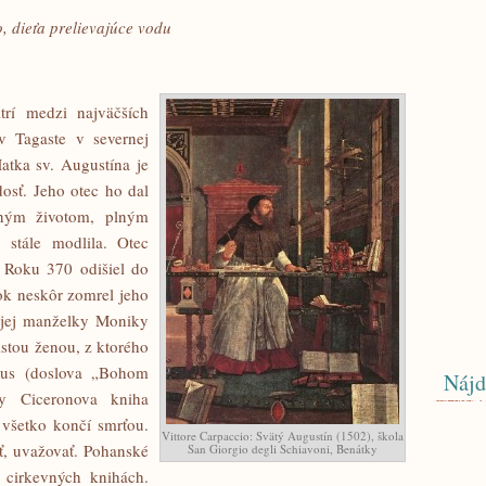
o, dieťa prelievajúce vodu
trí medzi najväčších
v Tagaste v severnej
atka sv. Augustína je
osť. Jeho otec ho dal
aným životom, plným
stále modlila. Otec
 Roku 370 odišiel do
ok neskôr zomrel jeho
ojej manželky Moniky
istou ženou, z ktorého
us (doslova „Bohom
Nájd
y Ciceronova kniha
a všetko končí smrťou.
Vittore Carpaccio: Svätý Augustín (1502), škola
ť, uvažovať. Pohanské
San Giorgio degli Schiavoni, Benátky
 cirkevných knihách.