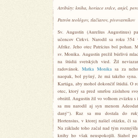
Atribúty: kniha, horiace srdce, anjel, per
Patrón teológov, tlačiarov, pivovarníkov
Sv. Augustín (Aurelius Augustinus) pa
učencov Cirkvi. Narodil sa roku 354 
Afrike. Jeho otec Patrícius bol pohan. M
sv. Monika. Augustín prežil búrlivú mlad
na štúdiá svetských vied. Žil neviaz
radovánok.
Matka Monika
sa za neho 
naopak, bol pyšný, že má takého syna.
Kartága, aby mohol dokončiť štúdiá. O r
otec, ktorý sa pred smrťou zásluhou sv
obrátil. Augustín žil vo voľnom zväzku s 
sa mu narodil aj syn menom Adeodat
daný“). Raz sa mu dostala do ruk
Hortensius, v ktorej našiel otázku, či s
Na základe toho začal nad tým rozmýšľa
knihy ho však neuspokojili. Siahol po