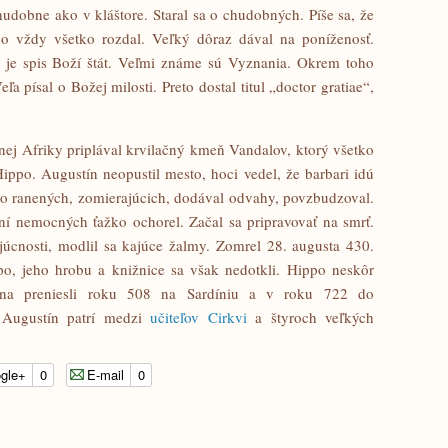
dobne ako v kláštore. Staral sa o chudobných. Píše sa, že
bo vždy všetko rozdal. Veľký dôraz dával na poníženosť.
m je spis Boží štát. Veľmi známe sú Vyznania. Okrem toho
 písal o Božej milosti. Preto dostal titul „doctor gratiae“,
nej Afriky priplával krvilačný kmeň Vandalov, ktorý všetko
Hippo. Augustín neopustil mesto, hoci vedel, že barbari idú
a o ranených, zomierajúcich, dodával odvahy, povzbudzoval.
aní nemocných ťažko ochorel. Začal sa pripravovať na smrť.
úcnosti, modlil sa kajúce žalmy. Zomrel 28. augusta 430.
po, jeho hrobu a knižnice sa však nedotkli. Hippo neskôr
tína preniesli roku 508 na Sardíniu a v roku 722 do
. Augustín patrí medzi
učiteľov Cirkvi
a štyroch veľkých
gle+
0
E-mail
0