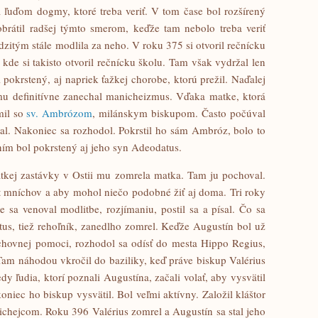
 ľuďom dogmy, ktoré treba veriť. V tom čase bol rozšírený
brátil radšej týmto smerom, keďže tam nebolo treba veriť
itým stále modlila za neho. V roku 375 si otvoril rečnícku
kde si takisto otvoril rečnícku školu. Tam však vydržal len
 pokrstený, aj napriek ťažkej chorobe, ktorú prežil. Naďalej
mu definitívne zanechal manicheizmus. Vďaka matke, ktorá
mil so
sv. Ambrózom
, milánskym biskupom. Často počúval
al. Nakoniec sa rozhodol. Pokrstil ho sám Ambróz, bolo to
ním bol pokrstený aj jeho syn Adeodatus.
rátkej zastávky v Ostii mu zomrela matka. Tam ju pochoval.
t mníchov a aby mohol niečo podobné žiť aj doma. Tri roky
 sa venoval modlitbe, rozjímaniu, postil sa a písal. Čo sa
tus, tiež rehoľník, zanedlho zomrel. Keďže Augustín bol už
hovnej pomoci, rozhodol sa odísť do mesta Hippo Regius,
 Tam náhodou vkročil do baziliky, keď práve biskup Valérius
dy ľudia, ktorí poznali Augustína, začali volať, aby vysvätil
oniec ho biskup vysvätil. Bol veľmi aktívny. Založil kláštor
ichejcom. Roku 396 Valérius zomrel a Augustín sa stal jeho