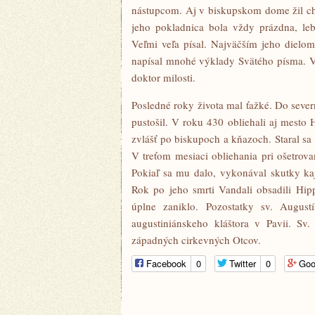
nástupcom. Aj v biskupskom dome žil chu
jeho pokladnica bola vždy prázdna, le
Veľmi veľa písal. Najväčším jeho dielo
napísal mnohé výklady Svätého písma. Veľa
doktor milosti.
Posledné roky života mal ťažké. Do sever
pustošil. V roku 430 obliehali aj mesto 
zvlášť po biskupoch a kňazoch. Staral s
V treťom mesiaci obliehania pri ošetrov
Pokiaľ sa mu dalo, vykonával skutky kaj
Rok po jeho smrti Vandali obsadili Hip
úplne zaniklo. Pozostatky sv. Augus
augustiniánskeho kláštora v Pavii. Sv
západných cirkevných Otcov.
Facebook
0
Twitter
0
Goo