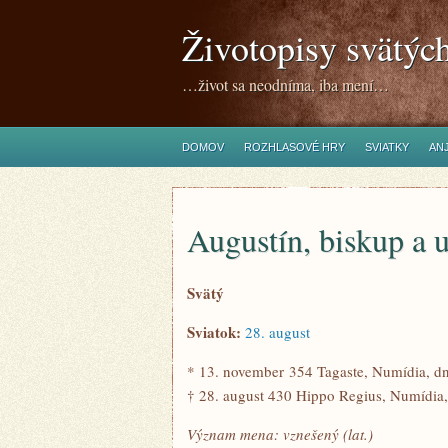
Životopisy svätýc
…život sa neodníma, iba mení…
DOMOV
ROZHLASOVÉ HRY
SVIATKY
ANJ
Augustín, biskup a u
Svätý
Sviatok:
28. august
* 13. november 354 Tagaste, Numídia, dn
† 28. august 430 Hippo Regius, Numídia,
Význam mena: vznešený (lat.)