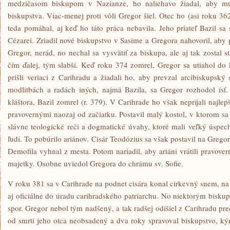
medzičasom biskupom v Nazianze, ho naliehavo žiadal, aby mu
biskupstva. Viac-menej proti vôli Gregor šiel. Otec ho (asi roku 3
teda pomáhal, aj keď ho táto práca nebavila. Jeho priateľ Bazil sa
Cézarei. Zriadil nové biskupstvo v Sasime a Gregora nahovoril, aby 
Gregor, nerád, no nechal sa vysvätiť za biskupa, ale aj tak zostal s
čím ďalej, tým slabší. Keď roku 374 zomrel, Gregor sa utiahol do 
prišli veriaci z Carihradu a žiadali ho, aby prevzal arcibiskupský
modlitbách a radách iných, najmä Bazila, sa Gregor rozhodol ísť.
kláštora, Bazil zomrel (r. 379). V Carihrade ho však neprijali najlepš
pravovernými naozaj od začiatku. Postavil malý kostol, v ktorom sa
slávne teologické reči a dogmatické úvahy, ktoré mali veľký úspech
ľudí. To pobúrilo ariánov. Cisár Teodózius sa však postavil na Grego
Demofila vyhnal z mesta. Potom nariadil, aby ariáni vrátili pravov
majetky. Osobne uviedol Gregora do chrámu sv. Sofie.
V roku 381 sa v Carihrade na podnet cisára konal cirkevný snem, na
aj oficiálne do úradu carihradského patriarchu. No niektorým bisku
spor. Gregor nebol tým nadšený, a tak radšej odišiel z Carihradu pre
od smrti jeho otca neobsadený a dva roky spravoval biskupstvo, 