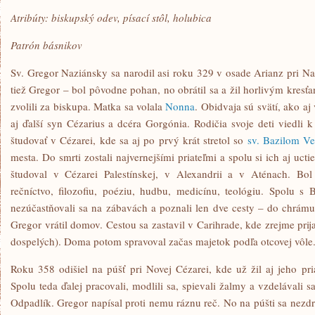
Atribúty: biskupský odev, písací stôl, holubica
Patrón básnikov
Sv. Gregor Naziánsky sa narodil asi roku 329 v osade Arianz pri Na
tiež Gregor – bol pôvodne pohan, no obrátil sa a žil horlivým kres
zvolili za biskupa. Matka sa volala
Nonna
. Obidvaja sú svätí, ako aj
aj ďalší syn Cézarius a dcéra Gorgónia. Rodičia svoje deti viedli 
študovať v Cézarei, kde sa aj po prvý krát stretol so
sv. Bazilom V
mesta. Do smrti zostali najvernejšími priateľmi a spolu si ich aj uc
študoval v Cézarei Palestínskej, v Alexandrii a v Aténach. Bol
rečníctvo, filozofiu, poéziu, hudbu, medicínu, teológiu. Spolu s
nezúčastňovali sa na zábavách a poznali len dve cesty – do chrám
Gregor vrátil domov. Cestou sa zastavil v Carihrade, kde zrejme prij
dospelých). Doma potom spravoval začas majetok podľa otcovej vôle.
Roku 358 odišiel na púšť pri Novej Cézarei, kde už žil aj jeho pri
Spolu teda ďalej pracovali, modlili sa, spievali žalmy a vzdelávali s
Odpadlík. Gregor napísal proti nemu ráznu reč. No na púšti sa nezdrž