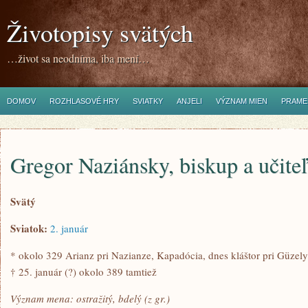
Životopisy svätých
…život sa neodníma, iba mení…
DOMOV
ROZHLASOVÉ HRY
SVIATKY
ANJELI
VÝZNAM MIEN
PRAME
Gregor Naziánsky, biskup a učiteľ
Svätý
Sviatok:
2. január
* okolo 329 Arianz pri Nazianze, Kapadócia, dnes kláštor pri Güzely
† 25. január (?) okolo 389 tamtiež
Význam mena: ostražitý, bdelý (z gr.)