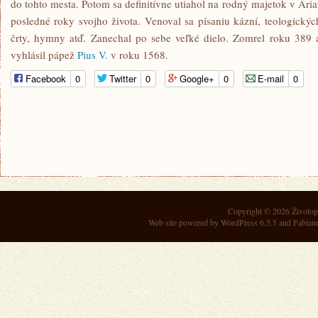
do tohto mesta. Potom sa definitívne utiahol na rodný majetok v Arian
posledné roky svojho života. Venoval sa písaniu kázní, teologickýc
črty, hymny atď. Zanechal po sebe veľké dielo. Zomrel roku 389 a
vyhlásil pápež
Pius V.
v roku 1568.
Facebook
0
Twitter
0
Google+
0
E-mail
0
Copyright © 2026
Životop
Web site powered by
WordPress 6.5.5
and Fabian