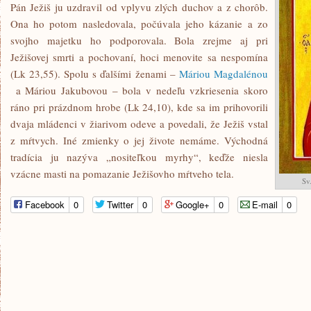
Pán Ježiš ju uzdravil od vplyvu zlých duchov a z chorôb.
Ona ho potom nasledovala, počúvala jeho kázanie a zo
svojho majetku ho podporovala. Bola zrejme aj pri
Ježišovej smrti a pochovaní, hoci menovite sa nespomína
(Lk 23,55). Spolu s ďalšími ženami –
Máriou Magdalénou
a Máriou Jakubovou – bola v nedeľu vzkriesenia skoro
ráno pri prázdnom hrobe (Lk 24,10), kde sa im prihovorili
dvaja mládenci v žiarivom odeve a povedali, že Ježiš vstal
z mŕtvych. Iné zmienky o jej živote nemáme. Východná
tradícia ju nazýva „nositeľkou myrhy“, keďže niesla
vzácne masti na pomazanie Ježišovho mŕtveho tela.
Sv
Facebook
0
Twitter
0
Google+
0
E-mail
0