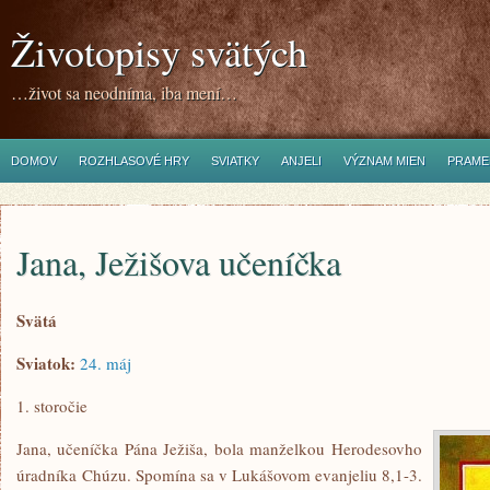
Životopisy svätých
…život sa neodníma, iba mení…
DOMOV
ROZHLASOVÉ HRY
SVIATKY
ANJELI
VÝZNAM MIEN
PRAME
Jana, Ježišova učeníčka
Svätá
Sviatok:
24. máj
1. storočie
Jana, učeníčka Pána Ježiša, bola manželkou Herodesovho
úradníka Chúzu. Spomína sa v Lukášovom evanjeliu 8,1-3.