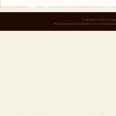
Copyright © 2026
Životop
Web site powered by
WordPress 6.5.5
and Fabian