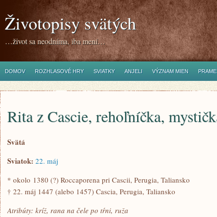
Životopisy svätých
…život sa neodníma, iba mení…
DOMOV
ROZHLASOVÉ HRY
SVIATKY
ANJELI
VÝZNAM MIEN
PRAME
Rita z Cascie, rehoľníčka, mystičk
Svätá
Sviatok:
22. máj
* okolo 1380 (?) Roccaporena pri Cascii, Perugia, Taliansko
† 22. máj 1447 (alebo 1457) Cascia, Perugia, Taliansko
Atribúty: kríž, rana na čele po tŕni, ruža