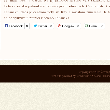
22. mája 1447 v Cascii. Na jej príhovor sa stalo veľa zázrakov. 
Uctieva sa ako patrónka v beznádejných situáciách. Cascia patrí 
Taliansku, dnes je centrom úcty sv. Rity a miestom zmierenia. Je t
hojne využívajú pútnici z celého Talianska.
Facebook
0
Twitter
0
Google+
0
E-mail
0
Copyright © 2026
Životop
Web site powered by
WordPress 6.5.5
and Fabian