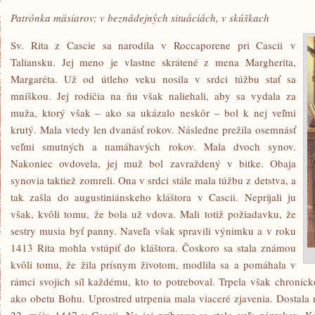
Patrónka mäsiarov; v beznádejných situáciách, v skúškach
Sv. Rita z Cascie sa narodila v Roccaporene pri Cascii v
Taliansku. Jej meno je vlastne skrátené z mena Margherita,
Margaréta. Už od útleho veku nosila v srdci túžbu stať sa
mníškou. Jej rodičia na ňu však naliehali, aby sa vydala za
muža, ktorý však – ako sa ukázalo neskôr – bol k nej veľmi
krutý. Mala vtedy len dvanásť rokov. Následne prežila osemnásť
veľmi smutných a namáhavých rokov. Mala dvoch synov.
Nakoniec ovdovela, jej muž bol zavraždený v bitke. Obaja
synovia taktiež zomreli. Ona v srdci stále mala túžbu z detstva, a
tak zašla do augustiniánskeho kláštora v Cascii. Neprijali ju
však, kvôli tomu, že bola už vdova. Mali totiž požiadavku, že
sestry musia byť panny. Naveľa však spravili výnimku a v roku
1413 Rita mohla vstúpiť do kláštora. Čoskoro sa stala známou
kvôli tomu, že žila prísnym životom, modlila sa a pomáhala v
rámci svojich síl každému, kto to potreboval. Trpela však chronic
ako obetu Bohu. Uprostred utrpenia mala viaceré zjavenia. Dostala 