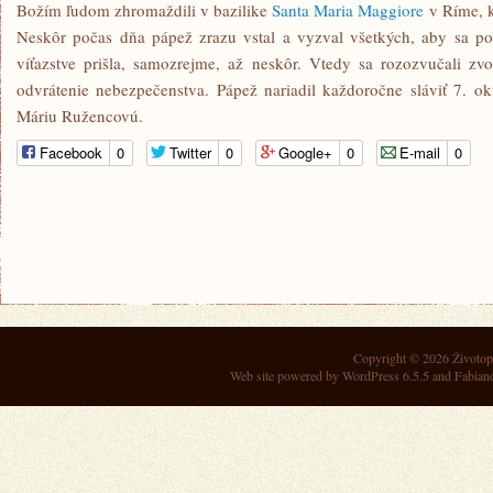
Božím ľudom zhromaždili v bazilike
Santa Maria Maggiore
v Ríme, k
Neskôr počas dňa pápež zrazu vstal a vyzval všetkých, aby sa poď
víťazstve prišla, samozrejme, až neskôr. Vtedy sa rozozvučali 
odvrátenie nebezpečenstva. Pápež nariadil každoročne sláviť 7. 
Máriu Ružencovú.
Facebook
0
Twitter
0
Google+
0
E-mail
0
Copyright © 2026
Životop
Web site powered by
WordPress 6.5.5
and Fabian