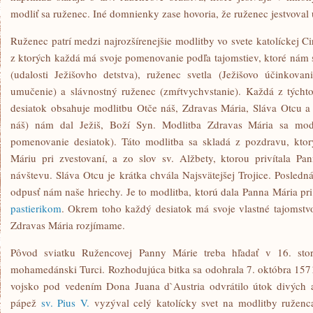
modliť sa ruženec. Iné domnienky zase hovoria, že ruženec jestvova
Ruženec patrí medzi najrozšírenejšie modlitby vo svete katolíckej Ci
z ktorých každá má svoje pomenovanie podľa tajomstiev, ktoré nám 
(udalosti Ježišovho detstva), ruženec svetla (Ježišovo účinkovan
umučenie) a slávnostný ruženec (zmŕtvychvstanie). Každá z týchto
desiatok obsahuje modlitbu Otče náš, Zdravas Mária, Sláva Otcu a
náš) nám dal Ježiš, Boží Syn. Modlitba Zdravas Mária sa modl
pomenovanie desiatok). Táto modlitba sa skladá z pozdravu, kt
Máriu pri zvestovaní, a zo slov sv. Alžbety, ktorou privítala Pa
návštevu. Sláva Otcu je krátka chvála Najsvätejšej Trojice. Posledná
odpusť nám naše hriechy. Je to modlitba, ktorú dala Panna Mária pr
pastierikom
. Okrem toho každý desiatok má svoje vlastné tajomstv
Zdravas Mária rozjímame.
Pôvod sviatku Ružencovej Panny Márie treba hľadať v 16. stor
mohamedánski Turci. Rozhodujúca bitka sa odohrala 7. októbra 1571
vojsko pod vedením Dona Juana d`Austria odvrátilo útok divých 
pápež
sv. Pius V.
vyzýval celý katolícky svet na modlitby ruženc