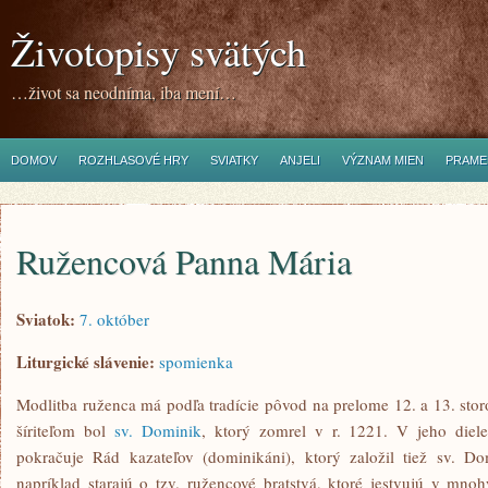
Životopisy svätých
…život sa neodníma, iba mení…
DOMOV
ROZHLASOVÉ HRY
SVIATKY
ANJELI
VÝZNAM MIEN
PRAME
Ružencová Panna Mária
Sviatok:
7. október
Liturgické slávenie:
spomienka
Modlitba ruženca má podľa tradície pôvod na prelome 12. a 13. storo
šíriteľom bol
sv. Dominik
, ktorý zomrel v r. 1221. V jeho diel
pokračuje Rád kazateľov (dominikáni), ktorý založil tiež sv. D
napríklad starajú o tzv. ružencové bratstvá, ktoré jestvujú v mnoh