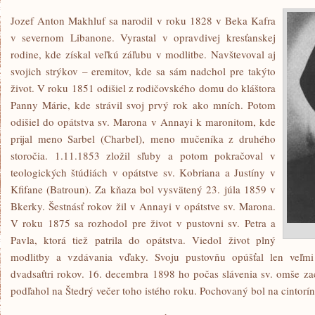
Jozef Anton Makhluf sa narodil v roku 1828 v Beka Kafra
v severnom Libanone. Vyrastal v opravdivej kresťanskej
rodine, kde získal veľkú záľubu v modlitbe. Navštevoval aj
svojich strýkov – eremitov, kde sa sám nadchol pre takýto
život. V roku 1851 odišiel z rodičovského domu do kláštora
Panny Márie, kde strávil svoj prvý rok ako mních. Potom
odišiel do opátstva sv. Marona v Annayi k maronitom, kde
prijal meno Sarbel (Charbel), meno mučeníka z druhého
storočia. 1.11.1853 zložil sľuby a potom pokračoval v
teologických štúdiách v opátstve sv. Kobriana a Justíny v
Kfifane (Batroun). Za kňaza bol vysvätený 23. júla 1859 v
Bkerky. Šestnásť rokov žil v Annayi v opátstve sv. Marona.
V roku 1875 sa rozhodol pre život v pustovni sv. Petra a
Pavla, ktorá tiež patrila do opátstva. Viedol život plný
modlitby a vzdávania vďaky. Svoju pustovňu opúšťal len veľmi
dvadsaťtri rokov. 16. decembra 1898 ho počas slávenia sv. omše zac
podľahol na Štedrý večer toho istého roku. Pochovaný bol na cintorín