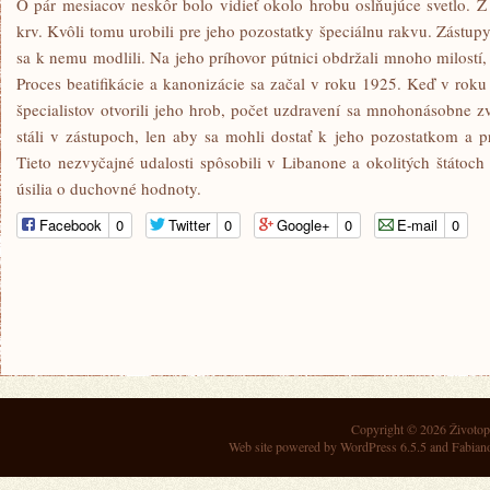
O pár mesiacov neskôr bolo vidieť okolo hrobu oslňujúce svetlo. Z 
krv. Kvôli tomu urobili pre jeho pozostatky špeciálnu rakvu. Zástupy
sa k nemu modlili. Na jeho príhovor pútnici obdržali mnoho milostí, 
Proces beatifikácie a kanonizácie sa začal v roku 1925. Keď v roku
špecialistov otvorili jeho hrob, počet uzdravení sa mnohonásobne zv
stáli v zástupoch, len aby sa mohli dostať k jeho pozostatkom a pr
Tieto nezvyčajné udalosti spôsobili v Libanone a okolitých štátoch
úsilia o duchovné hodnoty.
Facebook
0
Twitter
0
Google+
0
E-mail
0
Copyright © 2026
Životop
Web site powered by
WordPress 6.5.5
and Fabian