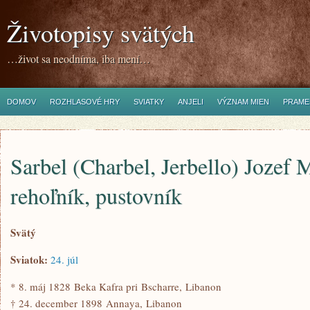
Životopisy svätých
…život sa neodníma, iba mení…
DOMOV
ROZHLASOVÉ HRY
SVIATKY
ANJELI
VÝZNAM MIEN
PRAME
Sarbel (Charbel, Jerbello) Jozef 
rehoľník, pustovník
Svätý
Sviatok:
24. júl
* 8. máj 1828 Beka Kafra pri Bscharre, Libanon
† 24. december 1898 Annaya, Libanon