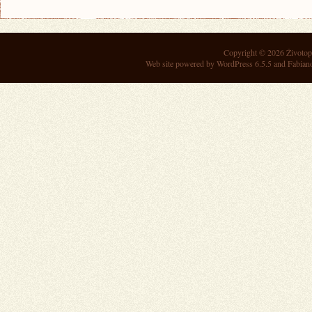
Copyright © 2026
Životop
Web site powered by
WordPress 6.5.5
and Fabian