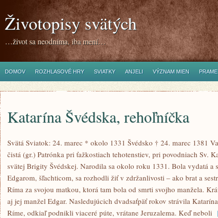
Životopisy svätých
…život sa neodníma, iba mení…
DOMOV
ROZHLASOVÉ HRY
SVIATKY
ANJELI
VÝZNAM MIEN
PRAME
Katarína Švédska, rehoľníčka
Svätá Sviatok: 24. marec * okolo 1331 Švédsko † 24. marec 1381 
čistá (gr.) Patrónka pri ťažkostiach tehotenstiev, pri povodniach Sv. 
svätej Brigity Švédskej. Narodila sa okolo roku 1331. Bola vydatá a
Edgarom, šľachticom, sa rozhodli žiť v zdržanlivosti – ako brat a ses
Ríma za svojou matkou, ktorá tam bola od smrti svojho manžela. Kr
aj jej manžel Edgar. Nasledujúcich dvadsaťpäť rokov strávila Katarín
Ríme, odkiaľ podnikli viaceré púte, vrátane Jeruzalema. Keď neboli
[