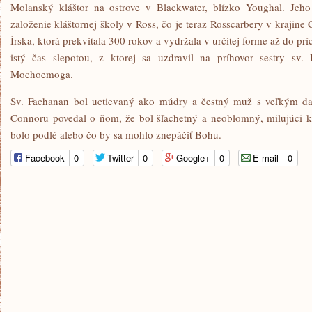
Molanský kláštor na ostrove v Blackwater, blízko Youghal. Je
založenie kláštornej školy v Ross, čo je teraz Rosscarbery v krajine 
Írska, ktorá prekvitala 300 rokov a vydržala v určitej forme až do p
istý čas slepotou, z ktorej sa uzdravil na príhovor sestry sv. 
Mochoemoga.
Sv. Fachanan bol uctievaný ako múdry a čestný muž s veľkým da
Connoru povedal o ňom, že bol šľachetný a neoblomný, milujúci ká
bolo podlé alebo čo by sa mohlo znepáčiť Bohu.
Facebook
0
Twitter
0
Google+
0
E-mail
0