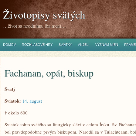
Životopisy svätých
…život sa neodníma, iba mení…
DOMOV
ROZHLASOVÉ HRY
SVIATKY
ANJELI
VÝZNAM MIEN
PRAME
Fachanan, opát, biskup
Svätý
Sviatok:
14. august
† okolo 600
Sviatok tohto svätého sa liturgicky slávi v celom Írsku. Sv. Fachan
bol pravdepodobne prvým biskupom. Narodil sa v Tulachteann, bol j