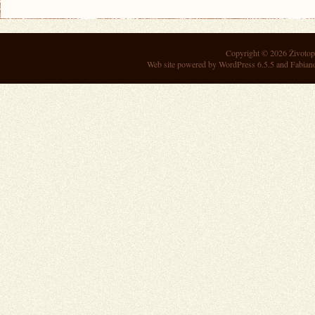
Copyright © 2026
Životop
Web site powered by
WordPress 6.5.5
and Fabian