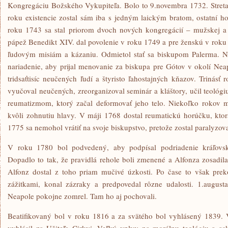
Kongregáciu Božského Vykupiteľa. Bolo to 9.novembra 1732. Stret
roku existencie zostal sám iba s jedným laickým bratom, ostatní ho
roku 1743 sa stal priorom dvoch nových kongregácií – mužskej a
pápež Benedikt XIV. dal povolenie v roku 1749 a pre ženskú v roku 
ľudovým misiám a kázaniu. Odmietol stať sa biskupom Palerma. N
nariadenie, aby prijal menovanie za biskupa pre Gótov v okolí Neap
tridsaťtisíc neučených ľudí a štyristo ľahostajných kňazov. Trinás
vyučoval neučených, zreorganizoval seminár a kláštory, učil teológiu
reumatizmom, ktorý začal deformovať jeho telo. Niekoľko rokov m
kvôli zohnutiu hlavy. V máji 1768 dostal reumatickú horúčku, kto
1775 sa nemohol vrátiť na svoje biskupstvo, pretože zostal paralyzov
V roku 1780 bol podvedený, aby podpísal podriadenie kráľovsk
Dopadlo to tak, že pravidlá rehole boli zmenené a Alfonza zosadila
Alfonz dostal z toho priam mučivé úzkosti. Po čase to však pre
zážitkami, konal zázraky a predpovedal rôzne udalosti. 1.augus
Neapole pokojne zomrel. Tam ho aj pochovali.
Beatifikovaný bol v roku 1816 a za svätého bol vyhlásený 1839.