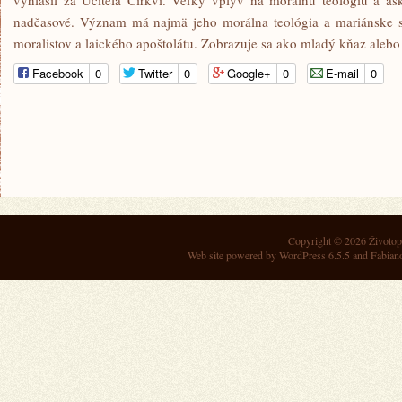
vyhlásil za Učiteľa Cirkvi. Veľký vplyv na morálnu teológiu a ask
nadčasové. Význam má najmä jeho morálna teológia a mariánske s
moralistov a laického apoštolátu. Zobrazuje sa ako mladý kňaz ale
Facebook
0
Twitter
0
Google+
0
E-mail
0
Copyright © 2026
Životop
Web site powered by
WordPress 6.5.5
and Fabian