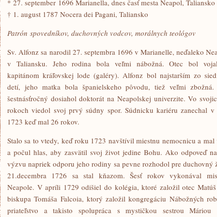
* 27. september 1696 Marianella, dnes časť mesta Neapol, Taliansko
† 1. august 1787 Nocera dei Pagani, Taliansko
Patrón spovedníkov, duchovných vodcov, morálnych teológov
Sv. Alfonz sa narodil 27. septembra 1696 v Marianelle, neďaleko Ne
v Taliansku. Jeho rodina bola veľmi nábožná. Otec bol voj
kapitánom kráľovskej lode (galéry). Alfonz bol najstarším zo sie
detí, jeho matka bola španielskeho pôvodu, tiež veľmi zbožná
šestnásťročný dosiahol doktorát na Neapolskej univerzite. Vo svoji
rokoch viedol svoj prvý súdny spor. Súdnicku kariéru zanechal v
1723 keď mal 26 rokov.
Stalo sa to vtedy, keď roku 1723 navštívil miestnu nemocnicu a mal 
a počul hlas, aby zasvätil svoj život jedine Bohu. Ako odpoveď na
výzvu napriek odporu jeho rodiny sa pevne rozhodol pre duchovný ž
21.decembra 1726 sa stal kňazom. Šesť rokov vykonával mis
Neapole. V apríli 1729 odišiel do kolégia, ktoré založil otec Matúš
biskupa Tomáša Falcoia, ktorý založil kongregáciu Nábožných robot
priateľstvo a takisto spolupráca s mystičkou sestrou Máriou