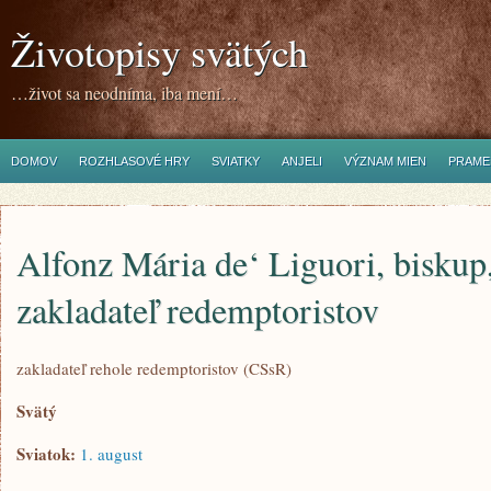
Životopisy svätých
…život sa neodníma, iba mení…
DOMOV
ROZHLASOVÉ HRY
SVIATKY
ANJELI
VÝZNAM MIEN
PRAME
Alfonz Mária de‘ Liguori, biskup,
zakladateľ redemptoristov
zakladateľ rehole redemptoristov (CSsR)
Svätý
Sviatok:
1. august