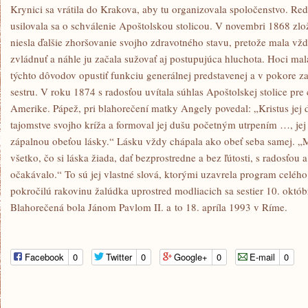
Krynici sa vrátila do Krakova, aby tu organizovala spoločenstvo. Red
usilovala sa o schválenie Apoštolskou stolicou. V novembri 1868 zlo
niesla ďalšie zhoršovanie svojho zdravotného stavu, pretože mala vž
zvládnuť a náhle ju začala sužovať aj postupujúca hluchota. Hoci mal
týchto dôvodov opustiť funkciu generálnej predstavenej a v pokore za
sestru. V roku 1874 s radosťou uvítala súhlas Apoštolskej stolice pre 
Amerike. Pápež, pri blahorečení matky Angely povedal: „Kristus jej 
tajomstve svojho kríža a formoval jej dušu početným utrpením …, jej
zápalnou obeťou lásky.“ Lásku vždy chápala ako obeť seba samej. „
všetko, čo si láska žiada, dať bezprostredne a bez ľútosti, s radosťou 
očakávalo.“ To sú jej vlastné slová, ktorými uzavrela program celého
pokročilú rakovinu žalúdka uprostred modliacich sa sestier 10. októ
Blahorečená bola Jánom Pavlom II. a to 18. apríla 1993 v Ríme.
Facebook
0
Twitter
0
Google+
0
E-mail
0