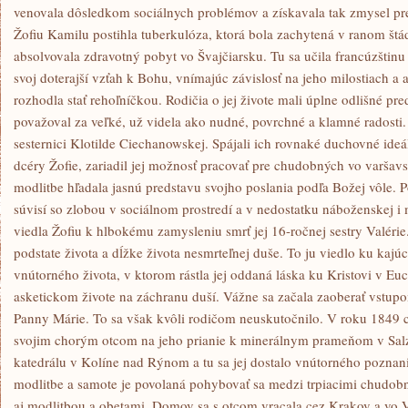
venovala dôsledkom sociálnych problémov a získavala tak zmysel pre
Žofiu Kamilu postihla tuberkulóza, ktorá bola zachytená v ranom štá
absolvovala zdravotný pobyt vo Švajčiarsku. Tu sa učila francúzštinu 
svoj doterajší vzťah k Bohu, vnímajúc závislosť na jeho milostiach a 
rozhodla stať rehoľníčkou. Rodičia o jej živote mali úplne odlišné pre
považoval za veľké, už videla ako nudné, povrchné a klamné radosti.
sesternici Klotilde Ciechanowskej. Spájali ich rovnaké duchovné ideál
dcéry Žofie, zariadil jej možnosť pracovať pre chudobných vo varšavs
modlitbe hľadala jasnú predstavu svojho poslania podľa Božej vôle. P
súvisí so zlobou v sociálnom prostredí a v nedostatku náboženskej 
viedla Žofiu k hlbokému zamysleniu smrť jej 16-ročnej sestry Valérie
podstate života a dĺžke života nesmrteľnej duše. To ju viedlo ku kajúcn
vnútorného života, v ktorom rástla jej oddaná láska ku Kristovi v Euch
asketickom živote na záchranu duší. Vážne sa začala zaoberať vstupo
Panny Márie. To sa však kvôli rodičom neuskutočnilo. V roku 1849 c
svojim chorým otcom na jeho prianie k minerálnym prameňom v Salz
katedrálu v Kolíne nad Rýnom a tu sa jej dostalo vnútorného poznania
modlitbe a samote je povolaná pohybovať sa medzi trpiacimi chudobný
aj modlitbou a obetami. Domov sa s otcom vracala cez Krakov a vo 