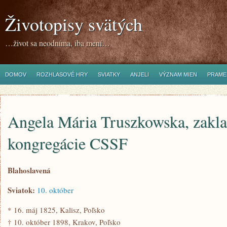
Životopisy svätých
…život sa neodníma, iba mení…
DOMOV
ROZHLASOVÉ HRY
SVIATKY
ANJELI
VÝZNAM MIEN
PRAME
Angela Mária Truszkowska, zakla
kongregácie CSSF
Blahoslavená
Sviatok:
10. október
* 16. máj 1825, Kalisz, Poľsko
† 10. október 1898, Krakov, Poľsko