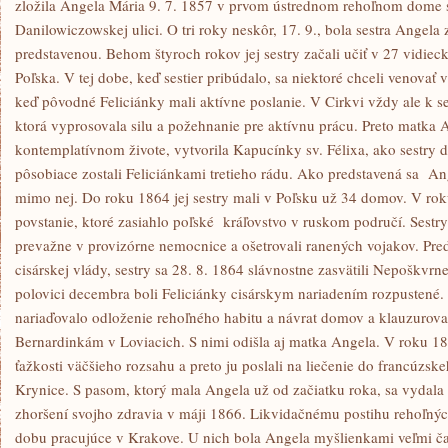
zložila Angela Mária 9. 7. 1857 v prvom ústrednom rehoľnom dome 
Danilowiczowskej ulici. O tri roky neskôr, 17. 9., bola sestra Angela
predstavenou. Behom štyroch rokov jej sestry začali učiť v 27 vidieck
Poľska. V tej dobe, keď sestier pribúdalo, sa niektoré chceli venovať
keď pôvodné Feliciánky mali aktívne poslanie. V Cirkvi vždy ale k se
ktorá vyprosovala silu a požehnanie pre aktívnu prácu. Preto matka A
kontemplatívnom živote, vytvorila Kapucínky sv. Félixa, ako sestry 
pôsobiace zostali Feliciánkami tretieho rádu. Ako predstavená sa Ang
mimo nej. Do roku 1864 jej sestry mali v Poľsku už 34 domov. V ro
povstanie, ktoré zasiahlo poľské kráľovstvo v ruskom područí. Sestr
prevažne v provizórne nemocnice a ošetrovali ranených vojakov. Pred
cisárskej vlády, sestry sa 28. 8. 1864 slávnostne zasvätili Nepoškv
polovici decembra boli Feliciánky cisárskym nariadením rozpustené.
nariaďovalo odloženie rehoľného habitu a návrat domov a klauzurovan
Bernardinkám v Loviacich. S nimi odišla aj matka Angela. V roku 1865 
ťažkosti väčšieho rozsahu a preto ju poslali na liečenie do francúzs
Krynice. S pasom, ktorý mala Angela už od začiatku roka, sa vydala
zhoršení svojho zdravia v máji 1866. Likvidačnému postihu rehoľných 
dobu pracujúce v Krakove. U nich bola Angela myšlienkami veľmi čas