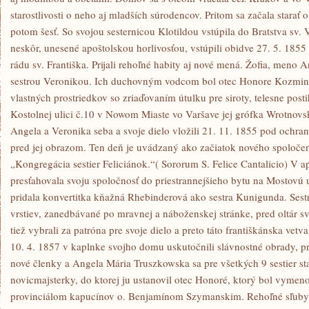
starostlivosti o neho aj mladších súrodencov. Pritom sa začala starať o 
potom šesť. So svojou sesternicou Klotildou vstúpila do Bratstva sv. 
neskôr, unesené apoštolskou horlivosťou, vstúpili obidve 27. 5. 1855
rádu sv. Františka. Prijali rehoľné habity aj nové mená. Žofia, meno A
sestrou Veronikou. Ich duchovným vodcom bol otec Honore Kozmins
vlastných prostriedkov so zriaďovaním útulku pre siroty, telesne post
Kostolnej ulici č.10 v Nowom Miaste vo Varšave jej grófka Wrotnovs
Angela a Veronika seba a svoje dielo vložili 21. 11. 1855 pod ochr
pred jej obrazom. Ten deň je uvádzaný ako začiatok nového spoloče
„Kongregácia sestier Feliciánok.“( Sororum S. Felice Cantalicio) V ap
presťahovala svoju spoločnosť do priestrannejšieho bytu na Mostovú 
pridala konvertitka kňažná Rhebinderová ako sestra Kunigunda. Sestr
vrstiev, zanedbávané po mravnej a náboženskej stránke, pred oltár sv.
tiež vybrali za patróna pre svoje dielo a preto táto františkánska vet
10. 4. 1857 v kaplnke svojho domu uskutočnili slávnostné obrady, pri
nové členky a Angela Mária Truszkowska sa pre všetkých 9 sestier st
novicmajsterky, do ktorej ju ustanovil otec Honoré, ktorý bol vymen
provinciálom kapucínov o. Benjamínom Szymanskim. Rehoľné sľuby T