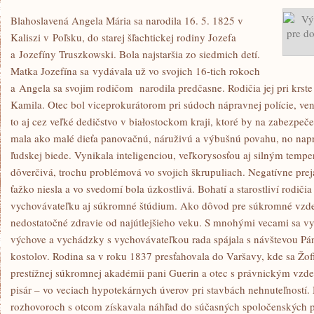
Blahoslavená Angela Mária sa narodila 16. 5. 1825 v
Kaliszi v Poľsku, do starej šľachtickej rodiny Jozefa
a Jozefíny Truszkowski. Bola najstaršia zo siedmich detí.
Matka Jozefína sa vydávala už vo svojich 16-tich rokoch
a Angela sa svojim rodičom narodila predčasne. Rodičia jej pri krst
Kamila. Otec bol viceprokurátorom pri súdoch nápravnej polície, ven
to aj cez veľké dedičstvo v białostockom kraji, ktoré by na zabezpeče
mala ako malé dieťa panovačnú, náruživú a výbušnú povahu, no napri
ľudskej biede. Vynikala inteligenciou, veľkorysosťou aj silným tem
dôverčivá, trochu problémová vo svojich škrupuliach. Negatívne pre
ťažko niesla a vo svedomí bola úzkostlivá. Bohatí a starostliví rodičia
vychovávateľku aj súkromné ​​štúdium. Ako dôvod pre súkromné vzdel
nedostatočné zdravie od najútlejšieho veku. S mnohými vecami sa v
výchove a vychádzky s vychovávateľkou rada spájala s návštevou Pán
kostolov. Rodina sa v roku 1837 presťahovala do Varšavy, kde sa Žof
prestížnej súkromnej akadémii pani Guerin a otec s právnickým vzd
pisár – vo veciach hypotekárnych úverov pri stavbách nehnuteľností. 
rozhovoroch s otcom získavala náhľad do súčasných spoločenských 