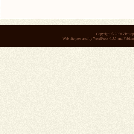
Copyright © 2026
Životop
Web site powered by
WordPress 6.5.5
and Fabian