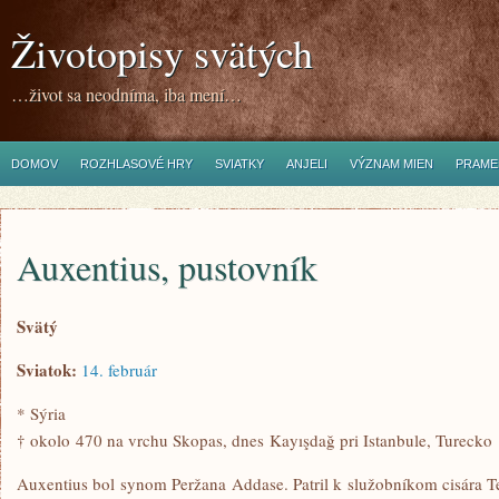
Životopisy svätých
…život sa neodníma, iba mení…
DOMOV
ROZHLASOVÉ HRY
SVIATKY
ANJELI
VÝZNAM MIEN
PRAME
Auxentius, pustovník
Svätý
Sviatok:
14. február
* Sýria
† okolo 470 na vrchu Skopas, dnes Kayışdağ pri Istanbule, Turecko
Auxentius bol synom Peržana Addase. Patril k služobníkom cisára Te