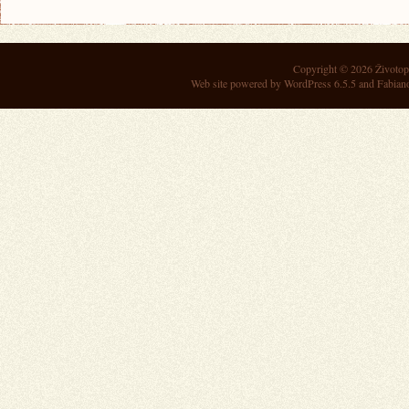
Copyright © 2026
Životop
Web site powered by
WordPress 6.5.5
and Fabian