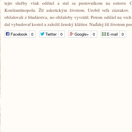
tejto služby však odišiel a stal sa pustovníkom na ostrove O
Konštantínopolu. Žil asketickým životom. Urobil veľa zázrakov
obžalovali z bludárstva, no obžaloby vyvrátil. Potom odišiel na vr
dal vybudovať kostol a založil ženský kláštor. Naďalej žil životom p
Facebook
0
Twitter
0
Google+
0
E-mail
0