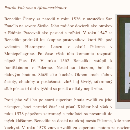
Patrón Palerma a Afroameričanov
Benedikt Čierny sa narodil v roku 1526 v mestečku San
Fratello na severe Sicílie. Jeho rodičov doviezli ako otrokov
z Etiópie. Pracovali ako pastieri a roľníci. V roku 1547 sa
Benedikt pridružil ku skupine pustovníkov, ktorí žili pod
vedením Hieronyma Lanzu v okolí Palerma v
Montepellegrine. Po čase však túto komunitu rozpustil
pápež Pius IV. V roku 1562 Benedikt vstúpil k
františkánom v Palerme. Nestal sa kňazom, bol iba
rádovým bratom. Slúžil ako kuchár. Okrem troch sľubov
čistoty, chudoby a poslušnosti zložil aj štvrtý, súkromný
sľub pôstu: tri dni v týždni sa postiť a nikdy nepiť víno.
Proti jeho vôli ho po smrti superiora bratia zvolili za jeho
nástupcu, hoci nevedel čítať ani písať. Kláštor bol však v
roku 1578 pápežom zatvorený a rehoľníci sa presunuli do
iných kláštorov. Benedikt sa dostal na okraj mesta Palerma, kde znov
kuchyni. V roku 1578 znovu zvolili za superiora, potom za novicm