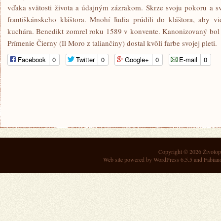
vďaka svätosti života a údajným zázrakom. Skrze svoju pokoru a s
františkánskeho kláštora. Mnohí ľudia prúdili do kláštora, aby 
kuchára. Benedikt zomrel roku 1589 v konvente. Kanonizovaný bol 
Prímenie Čierny (Il Moro z taliančiny) dostal kvôli farbe svojej pleti.
Facebook
0
Twitter
0
Google+
0
E-mail
0
Copyright © 2026
Životop
Web site powered by
WordPress 6.5.5
and Fabian