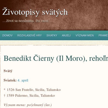
Životopisy svätých
…život sa neodníma, iba mení…
DOMOV
ROZHLASOVÉ HRY
SVIATKY
ANJELI
VÝZNAM MIEN
PRAME
Benedikt Čierny (Il Moro), rehoľ
Svätý
Sviatok:
4. apríl
* 1526 San Fratello, Sicília, Taliansko
† 1589 Palermo, Sicília, Taliansko
Význam mena: požehnaný (lat.)