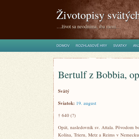
Životopisy svätýc
…život sa neodníma, iba mení…
DOMOV
ROZHLASOVÉ HRY
SVIATKY
ANJ
Bertulf z Bobbia, op
Svätý
Sviatok:
19. august
† 640 (?)
Opát, nasledovník sv. Attala. Pôvodom bo
Kolína, Trieru, Metz a Reims v Nemecku)