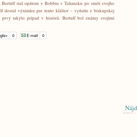
a Bertulf stal opátom v Bobbiu v Taliansku po smrti svojho
lf dostal výnimku pre tento kláštor – vyňatie z biskupskej
 prvý takýto prípad v histórii. Bertulf bol známy svojimi
gle+
0
E-mail
0
Nájd