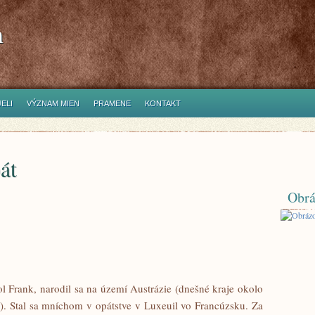
h
ELI
VÝZNAM MIEN
PRAMENE
KONTAKT
át
Obrá
l Frank, narodil sa na území Austrázie (dnešné kraje okolo
. Stal sa mníchom v opátstve v Luxeuil vo Francúzsku. Za