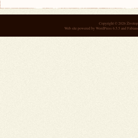
Copyright © 2026
Životop
Web site powered by
WordPress 6.5.5
and Fabian