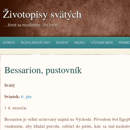
Životopisy svätých
…život sa neodníma, iba mení…
DOMOV
ROZHLASOVÉ HRY
SVIATKY
ANJELI
VÝZNAM MIEN
PRAME
Bessarion, pustovník
Svätý
Sviatok:
6. jún
† 4. storočie
Bessarion je veľmi uctievaný najmä na Východe. Pôvodom bol Egypťa
vnuknutie, aby hľadal pravdu, odišiel do púšte, kde sa stal nasle