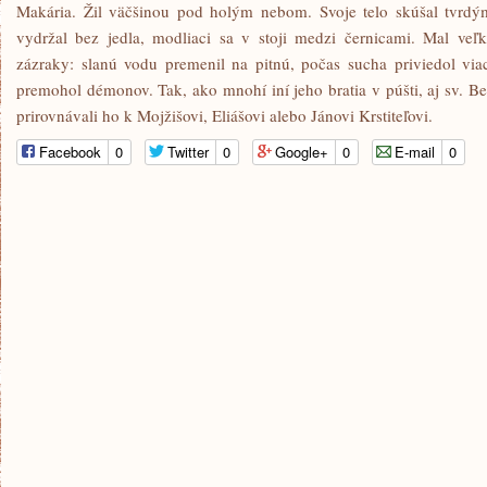
Makária. Žil väčšinou pod holým nebom. Svoje telo skúšal tvrdý
vydržal bez jedla, modliaci sa v stoji medzi černicami. Mal veľk
zázraky: slanú vodu premenil na pitnú, počas sucha priviedol viac
premohol démonov. Tak, ako mnohí iní jeho bratia v púšti, aj sv. B
prirovnávali ho k Mojžišovi, Eliášovi alebo Jánovi Krstiteľovi.
Facebook
0
Twitter
0
Google+
0
E-mail
0