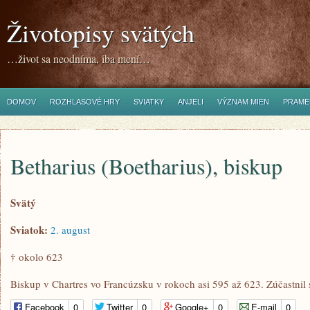
Životopisy svätých
…život sa neodníma, iba mení…
DOMOV
ROZHLASOVÉ HRY
SVIATKY
ANJELI
VÝZNAM MIEN
PRAME
Betharius (Boetharius), biskup
Svätý
Sviatok:
2. august
† okolo 623
Biskup v Chartres vo Francúzsku v rokoch asi 595 až 623. Zúčastnil 
Facebook
0
Twitter
0
Google+
0
E-mail
0