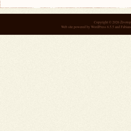
Copyright © 2026
Životop
Web site powered by
WordPress 6.5.5
and Fabian