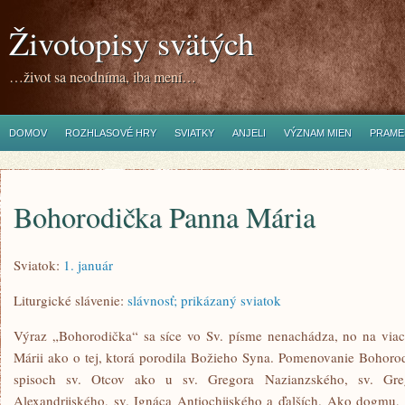
Životopisy svätých
…život sa neodníma, iba mení…
DOMOV
ROZHLASOVÉ HRY
SVIATKY
ANJELI
VÝZNAM MIEN
PRAME
Bohorodička Panna Mária
Sviatok:
1. január
Liturgické slávenie:
slávnosť; prikázaný sviatok
Výraz „Bohorodička“ sa síce vo Sv. písme nenachádza, no na viac
Márii ako o tej, ktorá porodila Božieho Syna. Pomenovanie Bohoro
spisoch sv. Otcov ako u sv. Gregora Nazianzského, sv. Gre
Alexandrijského, sv. Ignáca Antiochijského a ďalších. Ako dogmu, 