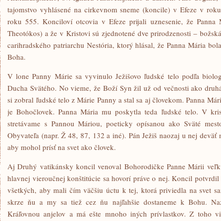
tajomstvo vyhlásené na cirkevnom sneme (koncile) v Efeze v roku
roku 555. Konciloví otcovia v Efeze prijali uznesenie, že Panna
Theotókos) a že v Kristovi sú zjednotené dve prirodzenosti – božská
carihradského patriarchu Nestória, ktorý hlásal, že Panna Mária bol
Boha.
V lone Panny Márie sa vyvinulo Ježišovo ľudské telo podľa biolo
Ducha Svätého. No vieme, že Boží Syn žil už od večnosti ako druh
si zobral ľudské telo z Márie Panny a stal sa aj človekom. Panna Már
je Bohočlovek. Panna Mária mu poskytla teda ľudské telo. V kri
stretávame s Pannou Máriou, poeticky opísanou ako Sväté mest
Obyvateľa (napr. Ž 48, 87, 132 a iné). Pán Ježiš naozaj u nej devä
aby mohol prísť na svet ako človek.
Aj Druhý vatikánsky koncil venoval Bohorodičke Panne Márii veľkú
hlavnej vieroučnej konštitúcie sa hovorí práve o nej. Koncil potvrdi
všetkých, aby mali čím väčšiu úctu k tej, ktorá priviedla na svet 
skrze ňu a my sa tiež cez ňu najľahšie dostaneme k Bohu. Na
Kráľovnou anjelov a má ešte mnoho iných prívlastkov. Z toho v