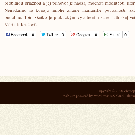
osobitnou priazňou a jej príhovor je naozaj mocnou modlitbou, ktor
Nenadarmo sa konajú mnohé známe mariánske pobožnosti, ako r
podobne. Toto všetko je praktickým vyjadrením starej latinskej v
Máriu k Ježišovi).
Facebook
0
Twitter
0
Google+
0
E-mail
0
Copyright © 2026
Životop
Web site powered by
WordPress 6.5.5
and Fabian