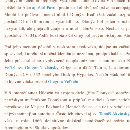
Dionýz bol členom areopágu, vysokého súdneho dvora v Aténach. Ke
prišiel do Atén
apoštol Pavol
, predniesol ohnivú reč práve na areopá
Mnohí ho počúvali, medzi nimi i Dionýz. Keď však začal rozpráv
poslucháči mávli rukou a vysmiali ho. Dionýz bol jeden z mála 
nevysmiali, ale prejavili záujem o nové náboženstvo. Nechal sa po
apoštolov 17, 34). Podľa Euzébia z Cézarey bol prvým biskupom Até
Pod jeho menom pôsobil v neskorom stredoveku, údajne na začiatku
spisovateľ, ktorého skutočná identita je neznáma, predpokladá sa, 
Jeho práce sú silno ovplyvnené neoplatonizmom a autormi ako K
Veľký
,
sv. Gregor Naziánsky
, Origenes a ďalší. Teóriu, že autoro
Dionýz, už v r. 532 spochybnil biskup Hypatios. Neskôr však boli t
to hlavne vďaka priazni
Gregora Veľkého
.
V 9. storočí autor Hildwin vo svojom diele „Vita Dionysii“ stotožn
parížskym mučeníkom Dionýzom a pripísal mu diela, ktoré nadobu
mystikov ako Majster Eckhard a Henrich Seuse, ale tiež v scholast
najvýznamnejšou autoritou. Často ich citoval aj
sv. Tomáš Akvinský
však v roku 1666 definitívne dokázal neudržateľnosť teórie tot
Areopagitom zo Skutkov apoštolov.