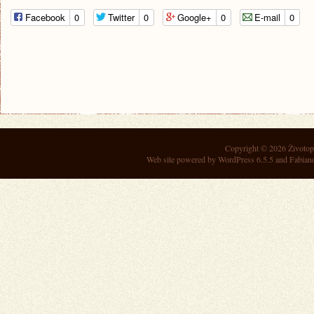
Facebook
0
Twitter
0
Google+
0
E-mail
0
Copyright © 2026
Životop
Web site powered by
WordPress 6.5.5
and Fabian