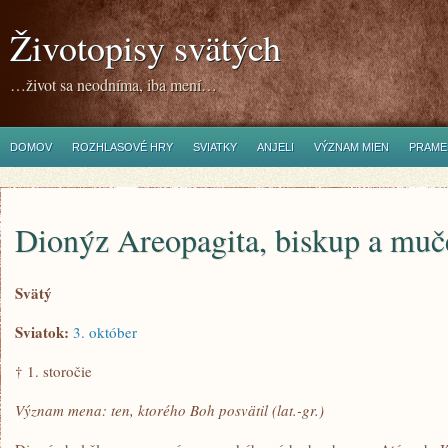
Životopisy svätých
…život sa neodníma, iba mení…
DOMOV
ROZHLASOVÉ HRY
SVIATKY
ANJELI
VÝZNAM MIEN
PRAME
Dionýz Areopagita, biskup a muč
Svätý
Sviatok:
3. október
† 1. storočie
Význam mena: ten, ktorého Boh posvätil (lat.-gr.)