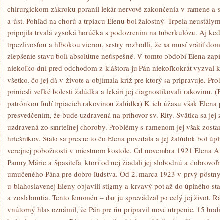
chirurgickom zákroku poranil lekár nervové zakončenia v ramene a sp
a úst. Pohľad na chorú a trpiacu Elenu bol žalostný. Trpela neustály
pripojila trvalá vysoká horúčka s podozrením na tuberkulózu. Aj keď
trpezlivosťou a hlbokou vierou, sestry rozhodli, že sa musí vrátiť d
zlepšenie stavu boli absolútne neúspešné. V tomto období Elena zap
niekoľko dní pred odchodom z kláštora ju Pán niekoľkokrát vyzval k 
všetko, čo jej dá v živote a objímala kríž pre ktorý sa pripravuje. Pr
priniesli veľké bolesti žalúdka a lekári jej diagnostikovali rakovinu. (
patrónkou ľudí trpiacich rakovinou žalúdka) K ich úžasu však Elena 
presvedčením, že bude uzdravená na príhovor sv. Rity. Svätica sa jej zj
uzdravená zo smrteľnej choroby. Problémy s ramenom jej však zostan
hriešnikov. Stalo sa presne to čo Elena povedala a jej žalúdok bol úp
verejnej pobožnosti v miestnom kostole. Od novembra 1921 Elena Aie
Panny Márie a Spasiteľa, ktorí od nej žiadali jej slobodnú a dobrovoľ
umučeného Pána pre dobro ľudstva. Od 2. marca 1923 v prvý pôstny 
u blahoslavenej Eleny objavili stigmy a krvavý pot až do úplného st
a zoslabnutia. Tento fenomén – dar ju sprevádzal po celý jej život. R
vnútorný hlas oznámil, že Pán pre ňu pripravil nové utrpenie. 15 hod