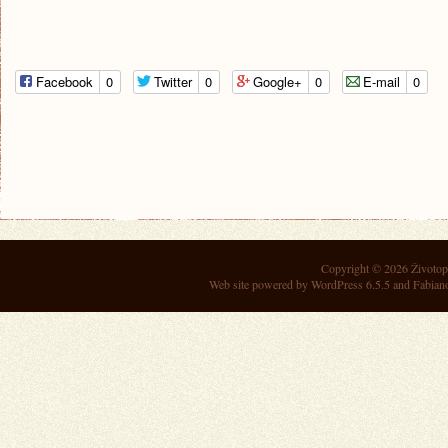
Facebook
0
Twitter
0
Google+
0
E-mail
0
Copyright © 2026
Životop
Web site powered by
WordPress 6.5.5
and Fabian