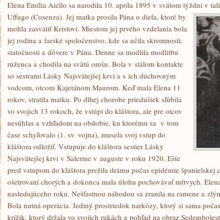
Elena Emília Aiello sa narodila 10. apríla 1895 v svätom týždni v ta
Uffugo (Cosenza). Jej matka prosila Pána o dieťa, ktoré by
mohla zasvätiť Kristovi. Miestom jej prvého vzdelania bola
jej rodina a farské spoločenstvo, kde sa učila skromnosti,
statočnosti a dôvere v Pána. Denne sa modlila modlitbu
ruženca a chodila na svätú omšu. Bola v stálom kontakte
so sestrami Lásky Najsvätejšej krvi a s ich duchovným
vodcom, otcom Kajetánom Maurom. Keď mala Elena 11
rokov, stratila matku. Po dlhej chorobe priedušiek sľúbila
vo svojich 13 rokoch, že vstúpi do kláštora, ale pre otcov
nesúhlas a vzhľadom na obdobie, ku ktorému sa v tom
čase schyľovalo (1. sv. vojna), musela svoj vstup do
kláštora odložiť. Vstupuje do kláštora sestier Lásky
Najsvätejšej krvi v Salerme v auguste v roku 1920. Ešte
pred vstupom do kláštora prežila drámu počas epidémie španielskej 
ošetrovaní chorých a dokonca mala úlohu pochovávať mŕtvych. Elena
nasledujúceho roku. Nešťastnou náhodou sa zranila na ramene a zlým 
Bola nutná operácia. Jediný prostriedok narkózy, ktorý si sama počas
krížik, ktorý držala vo svojich rukách a pohľad na obraz Sedembolest