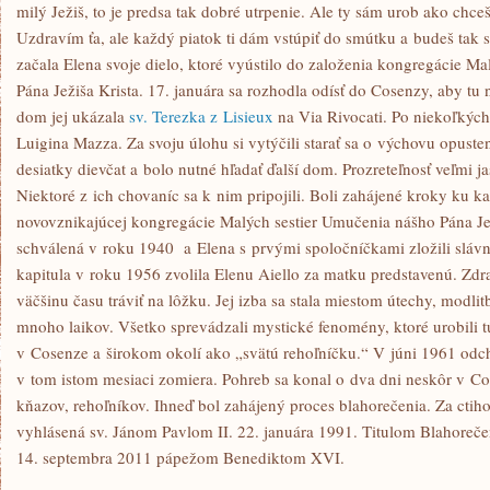
milý Ježiš, to je predsa tak dobré utrpenie. Ale ty sám urob ako chc
Uzdravím ťa, ale každý piatok ti dám vstúpiť do smútku a budeš tak
začala Elena svoje dielo, ktoré vyústilo do založenia kongregácie M
Pána Ježiša Krista. 17. januára sa rozhodla odísť do Cosenzy, aby tu 
dom jej ukázala
sv. Terezka z Lisieux
na Via Rivocati. Po niekoľkých 
Luigina Mazza. Za svoju úlohu si vytýčili starať sa o výchovu opustený
desiatky dievčat a bolo nutné hľadať ďalší dom. Prozreteľnosť veľmi j
Niektoré z ich chovaníc sa k nim pripojili. Boli zahájené kroky ku
novovznikajúcej kongregácie Malých sestier Umučenia nášho Pána Je
schválená v roku 1940 a Elena s prvými spoločníčkami zložili slávn
kapitula v roku 1956 zvolila Elenu Aiello za matku predstavenú. Zdra
väčšinu času tráviť na lôžku. Jej izba sa stala miestom útechy, modlitb
mnoho laikov. Všetko sprevádzali mystické fenomény, ktoré urobili 
v Cosenze a širokom okolí ako „svätú rehoľníčku.“ V júni 1961 odc
v tom istom mesiaci zomiera. Pohreb sa konal o dva dni neskôr v Cos
kňazov, rehoľníkov. Ihneď bol zahájený proces blahorečenia. Za ctih
vyhlásená sv. Jánom Pavlom II. 22. januára 1991. Titulom Blahoreče
14. septembra 2011 pápežom Benediktom XVI.