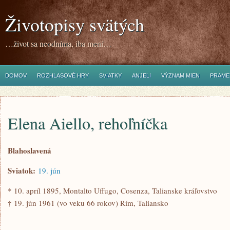
Životopisy svätých
…život sa neodníma, iba mení…
DOMOV
ROZHLASOVÉ HRY
SVIATKY
ANJELI
VÝZNAM MIEN
PRAME
Elena Aiello, rehoľníčka
Blahoslavená
Sviatok:
19. jún
* 10. apríl 1895, Montalto Uffugo, Cosenza, Talianske kráľovstvo
† 19. jún 1961 (vo veku 66 rokov) Rím, Taliansko