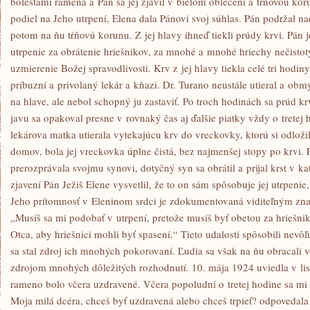
bolesťami ramena a Pán sa jej zjavil v bielom oblečení a tŕňovou kor
podiel na Jeho utrpení, Elena dala Pánovi svoj súhlas. Pán podržal nad
potom na ňu tŕňovú korunu. Z jej hlavy ihneď tiekli prúdy krvi. Pán je
utrpenie za obrátenie hriešnikov, za mnohé a mnohé hriechy nečistoty
uzmierenie Božej spravodlivosti. Krv z jej hlavy tiekla celé tri hodin
príbuzní a privolaný lekár a kňazi. Dr. Turano neustále utieral a obmý
na hlave, ale nebol schopný ju zastaviť. Po troch hodinách sa prúd k
javu sa opakoval presne v rovnaký čas aj ďalšie piatky vždy o tretej 
lekárova matka utierala vytekajúcu krv do vreckovky, ktorú si odložil
domov, bola jej vreckovka úplne čistá, bez najmenšej stopy po krvi.
prerozprávala svojmu synovi, dotyčný syn sa obrátil a prijal krst v k
zjavení Pán Ježiš Elene vysvetlil, že to on sám spôsobuje jej utrpenie,
Jeho prítomnosť v Eleninom srdci je zdokumentovaná viditeľným znam
„Musíš sa mi podobať v utrpení, pretože musíš byť obetou za hriešn
Otca, aby hriešnici mohli byť spasení.“ Tieto udalosti spôsobili nevô
sa stal zdroj ich mnohých pokorovaní. Ľudia sa však na ňu obracali v
zdrojom mnohých dôležitých rozhodnutí. 10. mája 1924 uviedla v li
rameno bolo včera uzdravené. Včera popoludní o tretej hodine sa mi z
Moja milá dcéra, chceš byť uzdravená alebo chceš trpieť? odpovedal