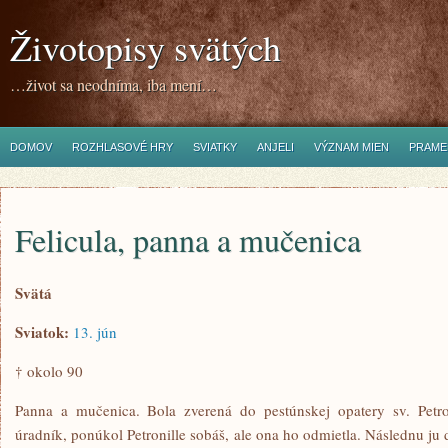
Životopisy svätých
…život sa neodníma, iba mení…
DOMOV
ROZHLASOVÉ HRY
SVIATKY
ANJELI
VÝZNAM MIEN
PRAME
Felicula, panna a mučenica
Svätá
Sviatok:
13. jún
† okolo 90
Panna a mučenica. Bola zverená do pestúnskej opatery sv. Petro
úradník, ponúkol Petronille sobáš, ale ona ho odmietla. Následnu ju 