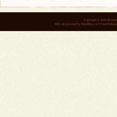
Copyright © 2026
Životop
Web site powered by
WordPress 6.5.5
and Fabian