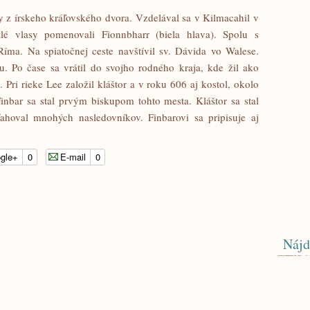
 z írskeho kráľovského dvora. Vzdelával sa v Kilmacahil v
lé vlasy pomenovali Fionnbharr (biela hlava). Spolu s
íma. Na spiatočnej ceste navštívil sv. Dávida vo Walese.
 Po čase sa vrátil do svojho rodného kraja, kde žil ako
Pri rieke Lee založil kláštor a v roku 606 aj kostol, okolo
nbar sa stal prvým biskupom tohto mesta. Kláštor sa stal
hoval mnohých nasledovníkov. Finbarovi sa pripisuje aj
gle+
0
E-mail
0
Nájd