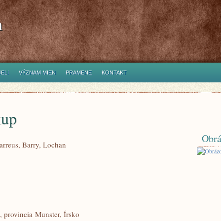
h
ELI
VÝZNAM MIEN
PRAMENE
KONTAKT
kup
Obrá
Barreus, Barry, Lochan
 provincia Munster, Írsko