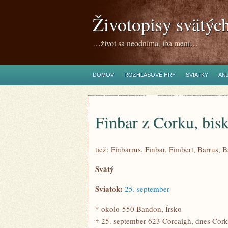
Životopisy svätýc
…život sa neodníma, iba mení…
DOMOV
ROZHLASOVÉ HRY
SVIATKY
ANJ
Finbar z Corku, bis
tiež: Finbarrus, Finbar, Fimbert, Barrus, 
Svätý
Sviatok:
25. september
* okolo 550 Bandon, Írsko
† 25. september 623 Corcaigh, dnes Cork,