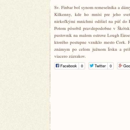
Sv. Finbar bol synom remeselníka a dámy
Kilkenny, kde ho mnísi pre jeho svet
niekoľkými mníchmi odišiel na púť do R
Potom pôsobil pravdepodobne v Škótsku.
pustovník na malom ostrove Lough Eiroe. 
ktorého postupne vzniklo mesto Cork. Fi
známym po celom južnom Írsku a priťa
viacero zázrakov.
Facebook
0
Twitter
0
Goo