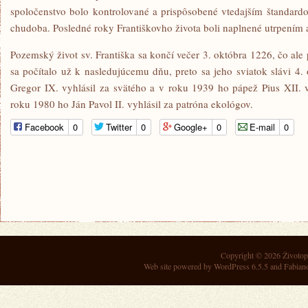
spoločenstvo bolo kontrolované a prispôsobené vtedajším štandardo
chudoba. Posledné roky Františkovho života boli naplnené utrpením 
Pozemský život sv. Františka sa končí večer 3. októbra 1226, čo ale 
sa počítalo už k nasledujúcemu dňu, preto sa jeho sviatok slávi 4
Gregor IX. vyhlásil za svätého a v roku 1939 ho pápež Pius XII. v
roku 1980 ho Ján Pavol II. vyhlásil za patróna ekológov.
Facebook
0
Twitter
0
Google+
0
E-mail
0
Copyright © 2026
Životop
Web site powered by
WordPress 6.5.5
and Fabian