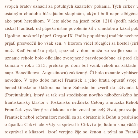
svojich bratov označil za potulných kazateľov pokánia. Tých cirkev u
ostatným chudobu hlásajúcim skupinám, akými boli napr. albigénci,
ako proti heretikom. V lete alebo na jeseň roku 1210 (podľa niek
získal František od pápeža ústne povolenie žiť v chudobe a kázať poká
Ugolino, neskorší pápež Gregor IX. Podľa populárnej tradície nechce
prijať, presvedčil ho však sen, v ktorom videl rúcajúci sa kostol (c
muž. Keď Františka prijal, spoznal v ňom muža zo svojho sna a 
uznanie rehole bolo oficiálne zverejnené pravdepodobne až pred al
koncilu v roku 1215, pretože po ňom bol vznik reholí na základe
napr. Benediktova, Augustínova) zakázaný. Či bolo uznanie vyhláse
nevedno. V tejto dobe musel František a jeho bratia opustiť svoj
benediktínskeho kláštora na hore Subasio im zveril do užívania k
(Porciunkulu), ktorý sa tak stal strediskom nového náboženského h
františkánsky kláštor v Toskánsku neďaleko Cetony a mužská Rehoľa
František vysvätený za diakona a ním zostal po celý život, pre svoju
František nebol reformátor; modlil sa za obrátenie k Bohu a poslušno
o úpadku Cirkvi, ale vždy sa správal k Cirkvi a jej ľuďom s najväč
rozprával o kňazovi, ktorí verejne žije so ženou a pýtal sa Františ