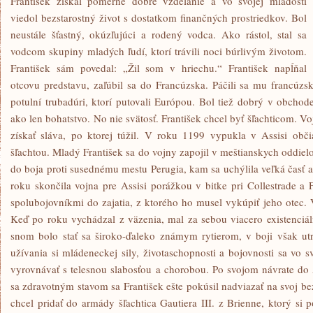
František získal pomerne dobré vzdelanie a vo svojej mladosti
viedol bezstarostný život s dostatkom finančných prostriedkov. Bol
neustále šťastný, okúzľujúci a rodený vodca. Ako rástol, stal sa
vodcom skupiny mladých ľudí, ktorí trávili noci búrlivým životom.
František sám povedal: „Žil som v hriechu.“ František napĺňal
otcovu predstavu, zaľúbil sa do Francúzska. Páčili sa mu francúzs
potulní trubadúri, ktorí putovali Európou. Bol tiež dobrý v obchode
ako len bohatstvo. No nie svätosť. František chcel byť šľachticom. V
získať sláva, po ktorej túžil. V roku 1199 vypukla v Assisi ob
šľachtou. Mladý František sa do vojny zapojil v meštianskych oddiel
do boja proti susednému mestu Perugia, kam sa uchýlila veľká časť a
roku skončila vojna pre Assisi porážkou v bitke pri Collestrade a 
spolubojovníkmi do zajatia, z ktorého ho musel vykúpiť jeho otec. V
Keď po roku vychádzal z väzenia, mal za sebou viacero existenciá
snom bolo stať sa široko-ďaleko známym rytierom, v boji však ut
užívania si mládeneckej sily, životaschopnosti a bojovnosti sa vo 
vyrovnávať s telesnou slabosťou a chorobou. Po svojom návrate do 
sa zdravotným stavom sa František ešte pokúsil nadviazať na svoj be
chcel pridať do armády šľachtica Gautiera III. z Brienne, ktorý si p