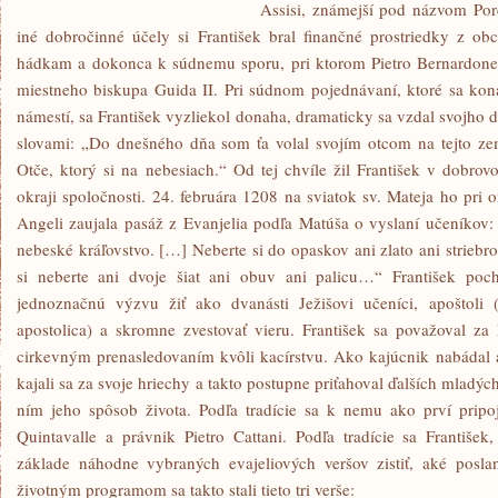
Assisi, známejší pod názvom Por
iné dobročinné účely si František bral finančné prostriedky z ob
hádkam a dokonca k súdnemu sporu, pri ktorom Pietro Bernardone
miestneho biskupa Guida II. Pri súdnom pojednávaní, ktoré sa kon
námestí, sa František vyzliekol donaha, dramaticky sa vzdal svojho d
slovami: „Do dnešného dňa som ťa volal svojím otcom na tejto zem
Otče, ktorý si na nebesiach.“ Od tej chvíle žil František v dobro
okraji spoločnosti. 24. februára 1208 na sviatok sv. Mateja ho pri 
Angeli zaujala pasáž z Evanjelia podľa Matúša o vyslaní učeníkov: „
nebeské kráľovstvo. […] Neberte si do opaskov ani zlato ani striebro
si neberte ani dvoje šiat ani obuv ani palicu…“ František poch
jednoznačnú výzvu žiť ako dvanásti Ježišovi učeníci, apoštoli (t
apostolica) a skromne zvestovať vieru. František sa považoval za
cirkevným prenasledovaním kvôli kacírstvu. Ako kajúcnik nabádal a
kajali sa za svoje hriechy a takto postupne priťahoval ďalších mladých 
ním jeho spôsob života. Podľa tradície sa k nemu ako prví pripoj
Quintavalle a právnik Pietro Cattani. Podľa tradície sa František
základe náhodne vybraných evajeliových veršov zistiť, aké poslan
životným programom sa takto stali tieto tri verše: