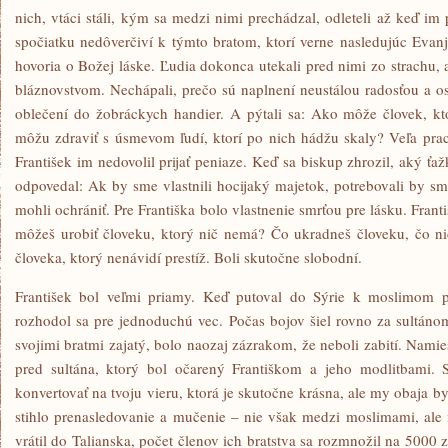
nich, vtáci stáli, kým sa medzi nimi prechádzal, odleteli až keď im 
spočiatku nedôverčiví k týmto bratom, ktorí verne nasledujúc Evanj
hovoria o Božej láske. Ľudia dokonca utekali pred nimi zo strachu,
bláznovstvom. Nechápali, prečo sú naplnení neustálou radosťou a os
oblečení do žobráckych handier. A pýtali sa: Ako môže človek, kt
môžu zdraviť s úsmevom ľudí, ktorí po nich hádžu skaly? Veľa praco
František im nedovolil prijať peniaze. Keď sa biskup zhrozil, aký ťaž
odpovedal: Ak by sme vlastnili hocijaký majetok, potrebovali by s
mohli ochrániť. Pre Františka bolo vlastnenie smrťou pre lásku. Fran
môžeš urobiť človeku, ktorý nič nemá? Čo ukradneš človeku, čo ni
človeka, ktorý nenávidí prestíž. Boli skutočne slobodní.
František bol veľmi priamy. Keď putoval do Sýrie k moslimom po
rozhodol sa pre jednoduchú vec. Počas bojov šiel rovno za sultánom
svojimi bratmi zajatý, bolo naozaj zázrakom, že neboli zabití. Namie
pred sultána, ktorý bol očarený Františkom a jeho modlitbami.
konvertovať na tvoju vieru, ktorá je skutočne krásna, ale my obaja by
stihlo prenasledovanie a mučenie – nie však medzi moslimami, ale
vrátil do Talianska, počet členov ich bratstva sa rozmnožil na 5000 z