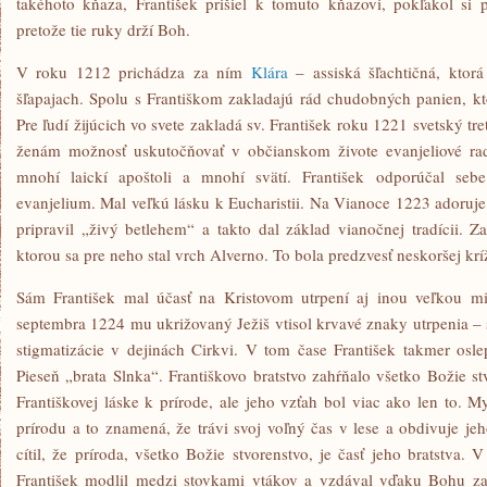
takéhoto kňaza, František prišiel k tomuto kňazovi, pokľakol s
pretože tie ruky drží Boh.
V roku 1212 prichádza za ním
Klára
– assiská šľachtičná, ktor
šľapajach. Spolu s Františkom zakladajú rád chudobných panien, kt
Pre ľudí žijúcich vo svete zakladá sv. František roku 1221 svetský t
ženám možnosť uskutočňovať v občianskom živote evanjeliové rad
mnohí laickí apoštoli a mnohí svätí. František odporúčal sebe
evanjelium. Mal veľkú lásku k Eucharistii. Na Vianoce 1223 adoruje 
pripravil „živý betlehem“ a takto dal základ vianočnej tradícii. Z
ktorou sa pre neho stal vrch Alverno. To bola predzvesť neskoršej kríž
Sám František mal účasť na Kristovom utrpení aj inou veľkou mi
septembra 1224 mu ukrižovaný Ježiš vtisol krvavé znaky utrpenia – 
stigmatizácie v dejinách Cirkvi. V tom čase František takmer osl
Pieseň „brata Slnka“. Františkovo bratstvo zahŕňalo všetko Božie s
Františkovej láske k prírode, ale jeho vzťah bol viac ako len to. 
prírodu a to znamená, že trávi svoj voľný čas v lese a obdivuje je
cítil, že príroda, všetko Božie stvorenstvo, je časť jeho bratstva. 
František modlil medzi stovkami vtákov a vzdával vďaku Bohu za o