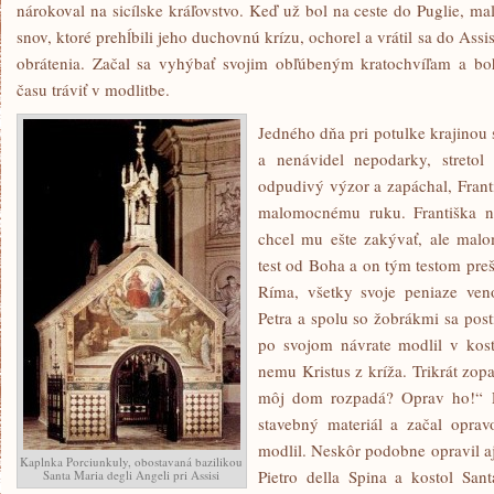
nárokoval na sicílske kráľovstvo. Keď už bol na ceste do Puglie, m
snov, ktoré prehĺbili jeho duchovnú krízu, ochorel a vrátil sa do Assi
obrátenia. Začal sa vyhýbať svojim obľúbeným kratochvíľam a bo
času tráviť v modlitbe.
Jedného dňa pri potulke krajinou 
a nenávidel nepodarky, stret
odpudivý výzor a zapáchal, Frant
malomocnému ruku. Františka na
chcel mu ešte zakývať, ale mal
test od Boha a on tým testom preš
Ríma, všetky svoje peniaze ven
Petra a spolu so žobrákmi sa post
po svojom návrate modlil v kos
nemu Kristus z kríža. Trikrát zopa
môj dom rozpadá? Oprav ho!“ Fr
stavebný materiál a začal oprav
modlil. Neskôr podobne opravil aj
Kaplnka Porciunkuly, obostavaná bazilikou
Pietro della Spina a kostol San
Santa Maria degli Angeli pri Assisi