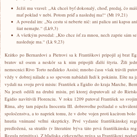
Ježiš mu vravel: „Ak chceš byť dokonalý, choď, predaj, čo m
mať poklad v nebi. Potom príď a nasleduj ma!“ (Mt 19,21)
A povedal im: „Na cestu si neberte nič: ani palicu ani kapsu ani
šiat nemajte.“ (Lk9,3)
A všetkým povedal: „Kto chce ísť za mnou, nech zaprie sám se
nasleduje ma.“ (Lk 9,23)
Krátko po Bernardovi a Pietrovi sa k Františkovi pripojil aj brat 
bratov už osem a neskôr sa k nim pripojili ďalší štyria. Žili j
nemocnici Rivo Torto neďaleko Assisi; mnoho času však trávili put
vždy v dobrej nálade a so spevom nabádali ľudí k pokániu. Ešte na ja
vydali na svoju prvú misiu: František a Egidio do kraja Marche, Be
Na jeseň odišli na druhú misiu, pri ktorej doputovali až do Riet
Egidio navštívili Florenciu. V roku 1209 putoval František so svoj
Ríma, aby tam pápeža Inocenta III. dobrovoľne požiadal o schválen
spoločenstva, a to napriek tomu, že v dobe vojen proti kacírom bol
hnutia vnímané veľmi skepticky. Prvé vydanie františkánskej reg
predložená, sa stratilo (v literatúre býva táto prvá františkánska r
Regula primitiva). Z hľadiska cirkevného práva sa Františkovi podari