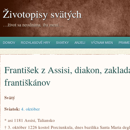
Životopisy svätých
…život sa neodníma, iba mení…
DOMOV
ROZHLASOVÉ HRY
SVIATKY
ANJELI
VÝZNAM MIEN
PRAME
František z Assisi, diakon, zaklad
františkánov
Svätý
Sviatok:
4. október
* asi 1181 Assisi, Taliansko
† 3. október 1226 kostol Porciunkula, dnes bazilika Santa Maria degl