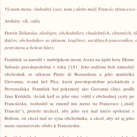
Význam mena: slobodný (zast. nem.) alebo malý Francúz (francesco – 
Atribúty: vlk, vtáky
Patrón Talianska, ekológov, obchodníkov, chudobných, chromých, sl
tkáčov, obchodníkov so súknom, krajčírov, sociálnych pracovníkov, 
proti moru a bolesti hlavy
František sa narodil v umbrijskom meste Assisi na úpätí hory Monte
Subasio pravdepodobne v roku 1181. Jeho rodičmi boli zámožný
obchodník so súknom Pietro di Bernardone a jeho manželka
Giovanna, zvaná tiež Pica, ktorá pravdepodobne pochádzala z
Provensálska. František bol pokrstený ako Giovanni (Ján), podľa
Jána Krstiteľa. Avšak keď sa jeho otec vrátil z obchodnej cesty po
Francúzsku, rozhodol sa zmeniť mu meno na Francesco („malý
Francúz“), pretože nechcel, aby jeho syn mal niečo spoločné s
Bohom, on chcel mať zo syna obchodníka, a chcel, aby už aj jeho
meno naznačovalo obdiv k Francúzsku.