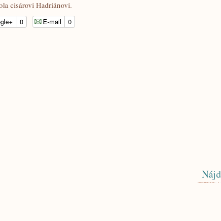
ola cisárovi Hadriánovi.
gle+
0
E-mail
0
Nájd