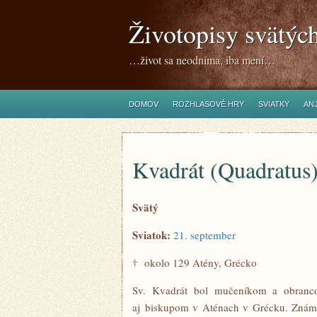
Životopisy svätýc
…život sa neodníma, iba mení…
DOMOV
ROZHLASOVÉ HRY
SVIATKY
ANJ
Kvadrát (Quadratus)
Svätý
Sviatok:
21. september
† okolo 129 Atény, Grécko
Sv. Kvadrát bol mučeníkom a obranco
aj biskupom v Aténach v Grécku. Známy 