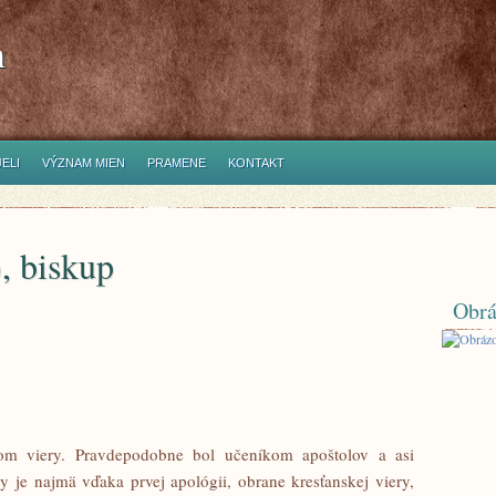
h
ELI
VÝZNAM MIEN
PRAMENE
KONTAKT
, biskup
Obrá
m viery. Pravdepodobne bol učeníkom apoštolov a asi
je najmä vďaka prvej apológii, obrane kresťanskej viery,