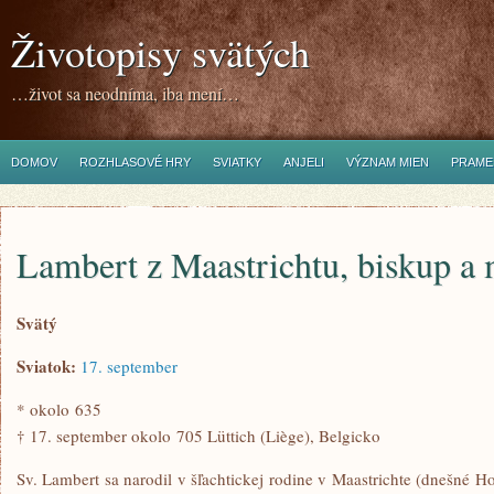
Životopisy svätých
…život sa neodníma, iba mení…
DOMOV
ROZHLASOVÉ HRY
SVIATKY
ANJELI
VÝZNAM MIEN
PRAME
Lambert z Maastrichtu, biskup a
Svätý
Sviatok:
17. september
* okolo 635
† 17. september okolo 705 Lüttich (Liège), Belgicko
Sv. Lambert sa narodil v šľachtickej rodine v Maastrichte (dnešné Ho