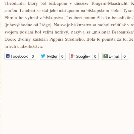
Theodarda, ktorý bol biskupom v diecéze Tongern-Maastricht. 
smrťou, Lambert sa stal jeho nástupcom na biskupskom stolci. Tyran
Ebroin ho vyhnal z biskupstva; Lembert potom žil ako benediktíns
(juhovýchodne od Liège). Na svoje biskupstvo sa mohol vrátiť až v r
svojom poslaní bol veľmi horlivý, nazýva sa „misionár Brabantska
Dodo, dvorný kastelán Pippina Stredného. Bola to pomsta za to, ž
hriech cudzoložstva.
Facebook
0
Twitter
0
Google+
0
E-mail
0