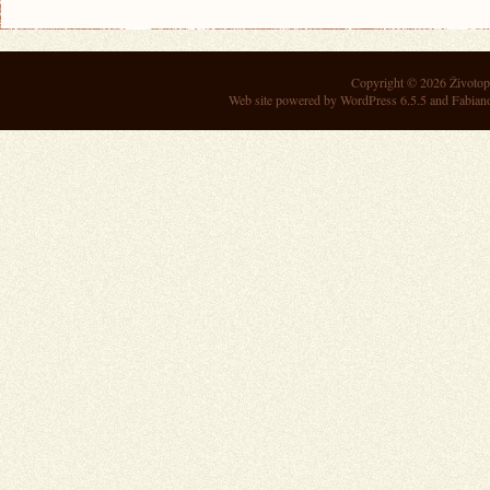
Copyright © 2026
Životop
Web site powered by
WordPress 6.5.5
and Fabian