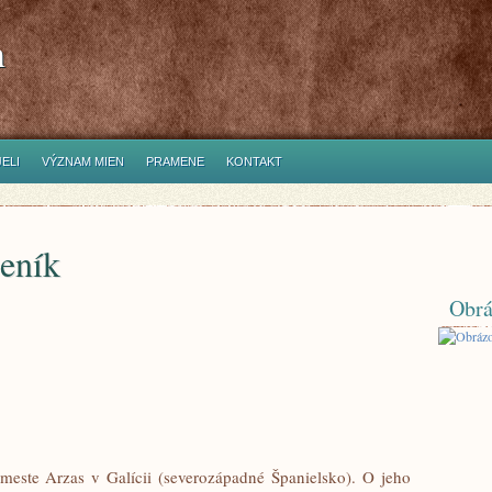
h
ELI
VÝZNAM MIEN
PRAMENE
KONTAKT
čeník
Obrá
meste Arzas v Galícii (severozápadné Španielsko). O jeho