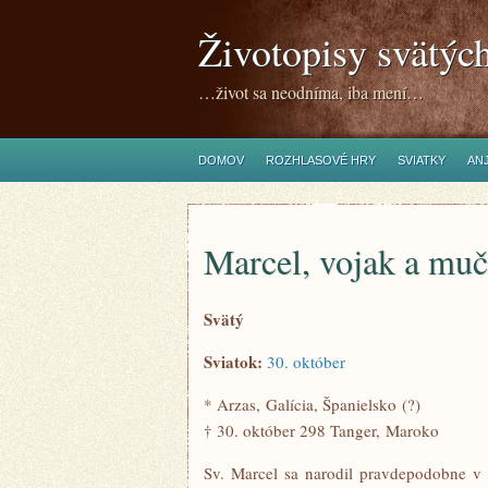
Životopisy svätýc
…život sa neodníma, iba mení…
DOMOV
ROZHLASOVÉ HRY
SVIATKY
ANJ
Marcel, vojak a mu
Svätý
Sviatok:
30. október
* Arzas, Galícia, Španielsko (?)
† 30. október 298 Tanger, Maroko
Sv. Marcel sa narodil pravdepodobne v 