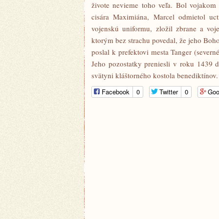
živote nevieme toho veľa. Bol vojakom 
cisára Maximiána, Marcel odmietol uc
vojenskú uniformu, zložil zbrane a voj
ktorým bez strachu povedal, že jeho Boho
poslal k prefektovi mesta Tanger (severn
Jeho pozostatky preniesli v roku 1439 
svätyni kláštorného kostola benediktínov.
Facebook
0
Twitter
0
Goo