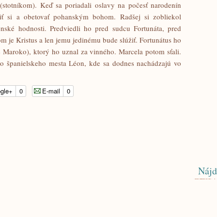
(stotníkom). Keď sa poriadali oslavy na počesť narodenín
tiť si a obetovať pohanským bohom. Radšej si zobliekol
enské hodnosti. Predviedli ho pred sudcu Fortunáta, pred
m je Kristus a len jemu jedinému bude slúžiť. Fortunátus ho
é Maroko), ktorý ho uznal za vinného. Marcela potom sťali.
do španielskeho mesta Léon, kde sa dodnes nachádzajú vo
gle+
0
E-mail
0
Nájd