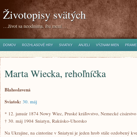
Životopisy svätých
…život sa neodníma, iba mení…
DOMOV
ROZHLASOVÉ HRY
SVIATKY
ANJELI
VÝZNAM MIEN
PRAME
Marta Wiecka, rehoľníčka
Blahoslavená
Sviatok:
30. máj
* 12. január 1874 Nowy Wiec, Pruské kráľovstvo, Nemecké cisárstvo
† 30. máj 1904 Sniatyn, Rakúsko-Uhorsko
Na Ukrajine, na cintoríne v Sniatyni je jeden hrob stále ozdobený kv