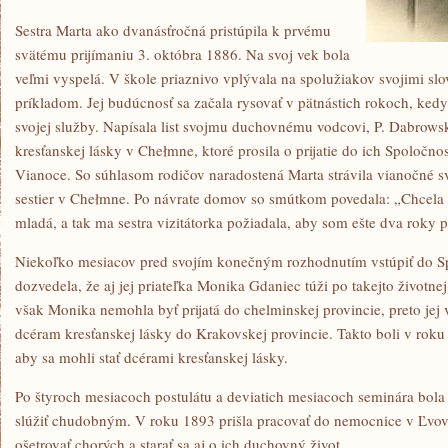
Sestra Marta ako dvanásťročná pristúpila k prvému
svätému prijímaniu 3. októbra 1886. Na svoj vek bola
veľmi vyspelá. V škole priaznivo vplývala na spolužiakov svojimi sl
príkladom. Jej budúcnosť sa začala rysovať v pätnástich rokoch, kedy 
svojej služby. Napísala list svojmu duchovnému vodcovi, P. Dabrow
kresťanskej lásky v Chełmne, ktoré prosila o prijatie do ich Spoločn
Vianoce. So súhlasom rodičov naradostená Marta strávila vianočné 
sestier v Chełmne. Po návrate domov so smútkom povedala: „Chcela so
mladá, a tak ma sestra vizitátorka požiadala, aby som ešte dva roky 
Niekoľko mesiacov pred svojím konečným rozhodnutím vstúpiť do Spo
dozvedela, že aj jej priateľka Monika Gdaniec túži po takejto životnej c
však Monika nemohla byť prijatá do chelminskej provincie, preto jej v
dcéram kresťanskej lásky do Krakovskej provincie. Takto boli v roku
aby sa mohli stať dcérami kresťanskej lásky.
Po štyroch mesiacoch postulátu a deviatich mesiacoch seminára bola 
slúžiť chudobným. V roku 1893 prišla pracovať do nemocnice v Ľvove.
ošetrovať chorých a starať sa aj o ich duchovný život.