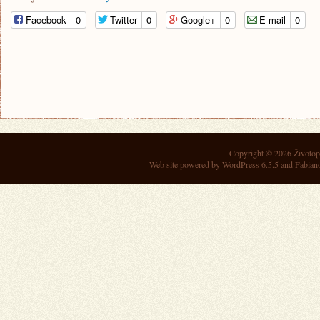
Facebook
0
Twitter
0
Google+
0
E-mail
0
Copyright © 2026
Životop
Web site powered by
WordPress 6.5.5
and Fabian