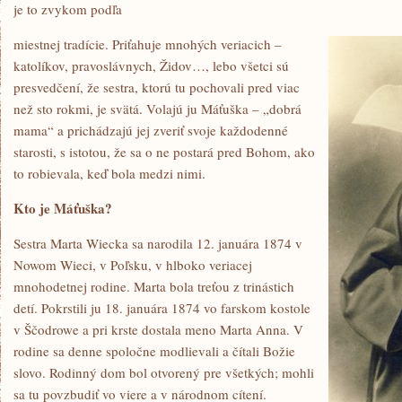
je to zvykom podľa
miestnej tradície. Priťahuje mnohých veriacich –
katolíkov, pravoslávnych, Židov…, lebo všetci sú
presvedčení, že sestra, ktorú tu pochovali pred viac
než sto rokmi, je svätá. Volajú ju Máťuška – „dobrá
mama“ a prichádzajú jej zveriť svoje každodenné
starosti, s istotou, že sa o ne postará pred Bohom, ako
to robievala, keď bola medzi nimi.
Kto je Máťuška?
Sestra Marta Wiecka sa narodila 12. januára 1874 v
Nowom Wieci, v Poľsku, v hlboko veriacej
mnohodetnej rodine. Marta bola treťou z trinástich
detí. Pokrstili ju 18. januára 1874 vo farskom kostole
v Ščodrowe a pri krste dostala meno Marta Anna. V
rodine sa denne spoločne modlievali a čítali Božie
slovo. Rodinný dom bol otvorený pre všetkých; mohli
sa tu povzbudiť vo viere a v národnom cítení.