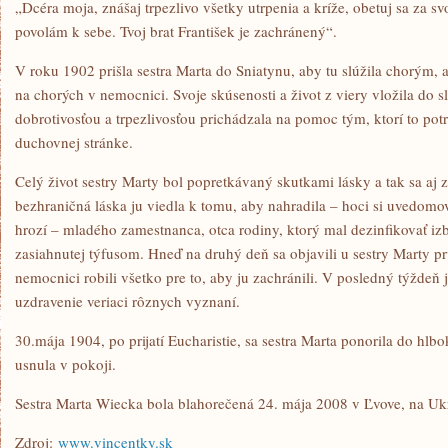
„Dcéra moja, znášaj trpezlivo všetky utrpenia a kríže, obetuj sa za sv
povolám k sebe. Tvoj brat František je zachránený“.
V roku 1902 prišla sestra Marta do Sniatynu, aby tu slúžila chorým, a
na chorých v nemocnici. Svoje skúsenosti a život z viery vložila do
dobrotivosťou a trpezlivosťou prichádzala na pomoc tým, ktorí to potr
duchovnej stránke.
Celý život sestry Marty bol popretkávaný skutkami lásky a tak sa aj 
bezhraničná láska ju viedla k tomu, aby nahradila – hoci si uvedomov
hrozí – mladého zamestnanca, otca rodiny, ktorý mal dezinfikovať iz
zasiahnutej týfusom. Hneď na druhý deň sa objavili u sestry Marty p
nemocnici robili všetko pre to, aby ju zachránili. V posledný týždeň j
uzdravenie veriaci rôznych vyznaní.
30.mája 1904, po prijatí Eucharistie, sa sestra Marta ponorila do hlb
usnula v pokoji.
Sestra Marta Wiecka bola blahorečená 24. mája 2008 v Ľvove, na Ukr
Zdroj:
www.vincentky.sk