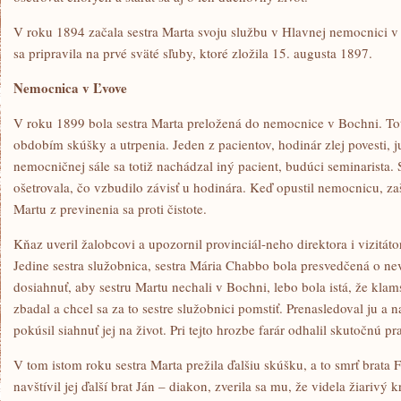
V roku 1894 začala sestra Marta svoju službu v Hlavnej nemocnici v
sa pripravila na prvé sväté sľuby, ktoré zložila 15. augusta 1897.
Nemocnica v Ľvove
V roku 1899 bola sestra Marta preložená do nemocnice v Bochni. Tot
obdobím skúšky a utrpenia. Jeden z pacientov, hodinár zlej povesti, ju 
nemocničnej sále sa totiž nachádzal iný pacient, budúci seminarista. S
ošetrovala, čo vzbudilo závisť u hodinára. Keď opustil nemocnicu, zaši
Martu z previnenia sa proti čistote.
Kňaz uveril žalobcovi a upozornil provinciál-neho direktora i vizitáto
Jedine sestra služobnica, sestra Mária Chabbo bola presvedčená o nevi
dosiahnuť, aby sestru Martu nechali v Bochni, lebo bola istá, že kla
zbadal a chcel sa za to sestre služobnici pomstiť. Prenasledoval ju a 
pokúsil siahnuť jej na život. Pri tejto hrozbe farár odhalil skutočnú p
V tom istom roku sestra Marta prežila ďalšiu skúšku, a to smrť brata 
navštívil jej ďalší brat Ján – diakon, zverila sa mu, že videla žiarivý k