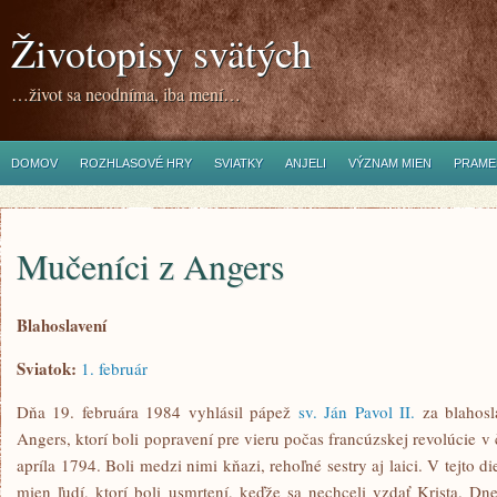
Životopisy svätých
…život sa neodníma, iba mení…
DOMOV
ROZHLASOVÉ HRY
SVIATKY
ANJELI
VÝZNAM MIEN
PRAME
Mučeníci z Angers
Blahoslavení
Sviatok:
1. február
Dňa 19. februára 1984 vyhlásil pápež
sv. Ján Pavol II.
za blahosl
Angers, ktorí boli popravení pre vieru počas francúzskej revolúcie v
apríla 1794. Boli medzi nimi kňazi, rehoľné sestry aj laici. V tejto
mien ľudí, ktorí boli usmrtení, keďže sa nechceli vzdať Krista. D