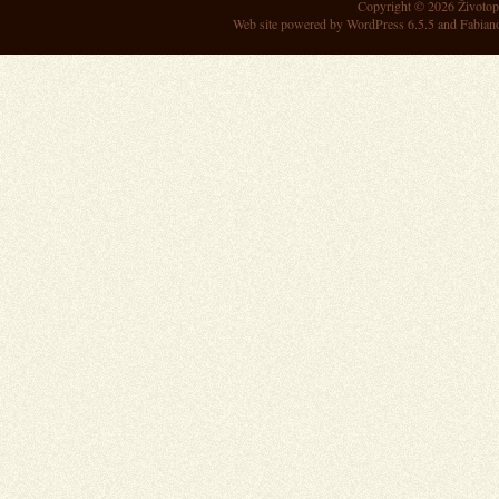
Copyright © 2026
Životop
Web site powered by
WordPress 6.5.5
and Fabian