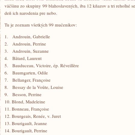
väčšinu zo skupiny 99 blahoslavených, iba 12 kňazov a tri rehoľné 
deň ich narodenia pre nebo.
Tu je zoznam všetkých 99 mučeníkov:
1. Androuin, Gabrielle
2. Androuin, Perrine
3. Androuin, Suzanne
4. Bâtard, Laurent
5. Bauduceau, Victoire, ép. Réveillère
6. Baumgarten, Odile
7. Bellanger, Françoise
8. Bessay de la Voûte, Louise
9. Besson, Perrine
10. Blond, Madeleine
11. Bonneau, Françoise
12. Bourgeais, Renée, v. Juret
13. Bourigault, Jeanne
14. Bourigault, Perrine