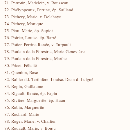
71. Perrotin, Madelein, v. Rousseau
72. Phélyppeaux, Perrine, ép. Sailland
73. Pichery, Marie, v. Delahaye
74. Pichery, Monique
75. Piou, Marie, ép. Supiot
76. Poirier, Louise, ép. Barré
77. Potier, Perrine.Renée, v. Turpault
78. Poulain de la Forestrie, Marie.Geneviève
79. Poulain de la Forestrie, Marthe
80. Pricet, Félicité
81. Quenion, Rose
82. Rallier d.l. Tertinière, Louise. Dean d. Luigné.
83. Repin, Guillaume
84. Rigault, Renée, ép. Papin
85. Rivière, Marguerite, ép. Huau
86. Robin, Marguerite
87. Rochard, Marie
88. Roger, Marie, v. Chartier
89. Rouault, Marie, v. Bouju