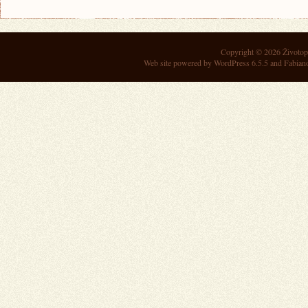
Copyright © 2026
Životop
Web site powered by
WordPress 6.5.5
and Fabian