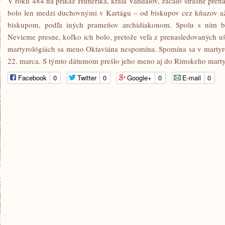
V roku 484 na príkaz Hunerika, kráľa Vandalov, začalo strašné prena
bolo len medzi duchovnými v Kartágu – od biskupov cez kňazov až
biskupom, podľa iných prameňov archidiakonom. Spolu s ním b
Nevieme presne, koľko ich bolo, pretože veľa z prenasledovaných uš
martyrológiách sa meno Oktaviána nespomína. Spomína sa v martyr
22. marca. S týmto dátumom prešlo jeho meno aj do Rímskeho marty
Facebook
0
Twitter
0
Google+
0
E-mail
0