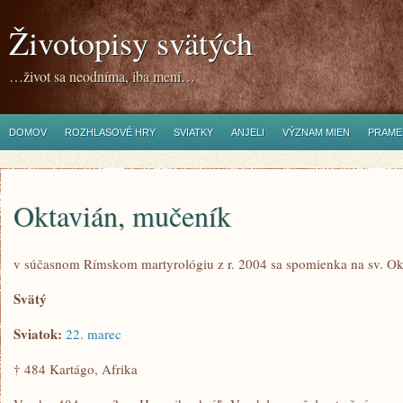
Životopisy svätých
…život sa neodníma, iba mení…
DOMOV
ROZHLASOVÉ HRY
SVIATKY
ANJELI
VÝZNAM MIEN
PRAME
Oktavián, mučeník
v súčasnom Rímskom martyrológiu z r. 2004 sa spomienka na sv. O
Svätý
Sviatok:
22. marec
† 484 Kartágo, Afrika