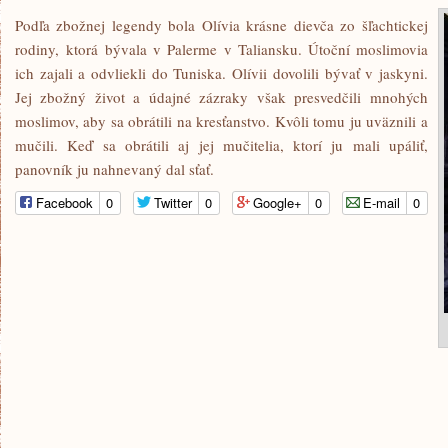
Podľa zbožnej legendy bola Olívia krásne dievča zo šľachtickej
rodiny, ktorá bývala v Palerme v Taliansku. Útoční moslimovia
ich zajali a odvliekli do Tuniska. Olívii dovolili bývať v jaskyni.
Jej zbožný život a údajné zázraky však presvedčili mnohých
moslimov, aby sa obrátili na kresťanstvo. Kvôli tomu ju uväznili a
mučili. Keď sa obrátili aj jej mučitelia, ktorí ju mali upáliť,
panovník ju nahnevaný dal sťať.
Facebook
0
Twitter
0
Google+
0
E-mail
0