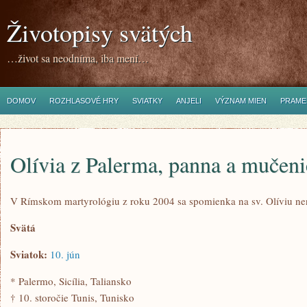
Životopisy svätých
…život sa neodníma, iba mení…
DOMOV
ROZHLASOVÉ HRY
SVIATKY
ANJELI
VÝZNAM MIEN
PRAME
Olívia z Palerma, panna a mučeni
V Rímskom martyrológiu z roku 2004 sa spomienka na sv. Olíviu n
Svätá
Sviatok:
10. jún
* Palermo, Sicília, Taliansko
† 10. storočie Tunis, Tunisko