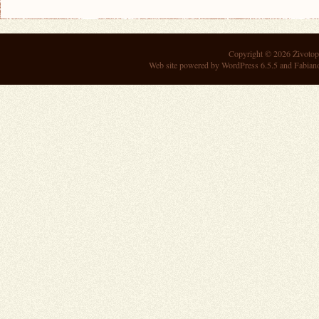
Copyright © 2026
Životop
Web site powered by
WordPress 6.5.5
and Fabian