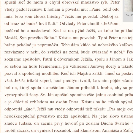
spustil sieť do mora a chytil obrovské množstvo rýb. Peter
vtedy padol Ježišovi k nohám a povedal mu: „Pane, odíď odo
Sv. P
mňa, lebo som človek hriešny.“ Ježiš mu povedal: „Neboj sa,
od teraz už budeš loviť ľudí.“ Odvtedy Peter chodil s Ježišom,
počúval ho a nasledoval. Keď sa raz pýtal Ježiš, za koho ho poklad
Mesiáš, Syn pravého Boha.“ Kristus mu povedal: „Ty si Peter a na tej
brány pekelné ju nepremôžu. Tebe dám kľúče od nebeského kráľovst
rozviazané v nebi, čo zviažeš na zemi, bude zviazané v nebi.“ Pe
zozname apoštolov. Patril k dôverníkom Ježiša, spolu s Jánom a Jak
so sebou na horu Premenenia, pri vzkriesení Jairovej dcéry a takis
pozval k spoločnej modlitbe. Keď ich Majstra zatkli, hneď sa post
však Ježiša trikrát zaprel, hoci predtým tvrdil, že s ním pôjde všad
bol on, ktorý spolu s apoštolom Jánom pribehli k hrobu, aby sa pre
vyrozprávali ženy. Sv. Ján apoštol spomína ešte jednu osobitnú prího
a je dôležitá vzhľadom na osobu Petra. Kristus sa ho trikrát spýta
odpovedá „áno“. Ježiš mu vtedy odpovedá tiež trikrát: „Pas moje ov
neodškriepiteľné prvenstvo medzi apoštolmi. Na jeho slovo ustano
zradcu Judáša, on začína prvý hovoriť pri zoslaní Ducha Svätého.
urobil zázrak, on vyniesol rozsudok nad klamstvom Ananiáša a Zafir