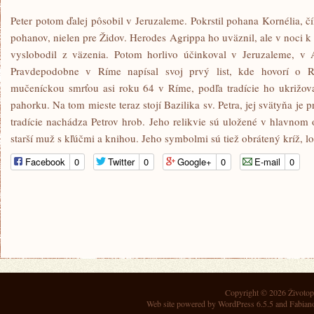
Peter potom ďalej pôsobil v Jeruzaleme. Pokrstil pohana Kornélia, čí
pohanov, nielen pre Židov. Herodes Agrippa ho uväznil, ale v noci k 
vyslobodil z väzenia. Potom horlivo účinkoval v Jeruzaleme, v 
Pravdepodobne v Ríme napísal svoj prvý list, kde hovorí o
mučeníckou smrťou asi roku 64 v Ríme, podľa tradície ho ukrižov
pahorku. Na tom mieste teraz stojí Bazilika sv. Petra, jej svätyňa je
tradície nachádza Petrov hrob. Jeho relikvie sú uložené v hlavnom o
starší muž s kľúčmi a knihou. Jeho symbolmi sú tiež obrátený kríž, l
Facebook
0
Twitter
0
Google+
0
E-mail
0
Copyright © 2026
Životop
Web site powered by
WordPress 6.5.5
and Fabian