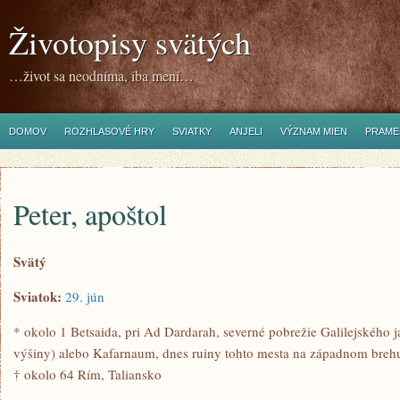
Životopisy svätých
…život sa neodníma, iba mení…
DOMOV
ROZHLASOVÉ HRY
SVIATKY
ANJELI
VÝZNAM MIEN
PRAME
Peter, apoštol
Svätý
Sviatok:
29. jún
* okolo 1 Betsaida, pri Ad Dardarah, severné pobrežie Galilejského 
výšiny) alebo Kafarnaum, dnes ruiny tohto mesta na západnom brehu
† okolo 64 Rím, Taliansko