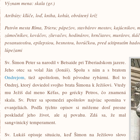
Význam mena: skala (gr.)
Atribúty: kľúče, loď, kniha, kohút, obrátený kríž
Patrón mesta Ríma, Trieru; pápežov, stavbárov mostov, kajúcnikov, mä
zámočníkov, kováčov, zlievačov, hodinárov, hrnčiarov, murárov, tká
posanutosťou, epilepsiou, besnotou, horúčkou, pred uštipnutím had
lúpežami
Sv. Šimon Peter sa narodil v Betsaide pri Tiberiadskom jazere.
Jeho otec sa volal Ján (Jonáš). Spolu s ním a s bratom
Ondrejom
, tiež apoštolom, boli pôvodne rybármi. Bol to
Ondrej, ktorý doviedol svojho brata Šimona k Ježišovi. Vtedy
mu Ježiš dal meno Kéfas, po grécky Petros, čo znamená
skala. Sv. Peter sa spomedzi apoštolov najviac spomína v
evanjeliách. Podľa týchto opisov si môžeme dosť presne
poskladať jeho život, ale aj povahu. Zdá sa, že mal
sangvinický temperament.
Sv. Lukáš opisuje situáciu, keď Šimon na Ježišovo slovo