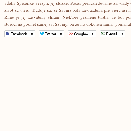
vďaka Sýrčanke Serapii, jej slúžke. Počas prenasledovanie za vlády 
život za vieru. Traduje sa, že Sabína bola zavraždená pre vieru asi 
Ríme je jej zasvätený chrám. Niektoré pramene tvrdia, že bol po
storočí na podnet samej sv. Sabíny, ba že ho dokonca sama pomáhala
Facebook
0
Twitter
0
Google+
0
E-mail
0