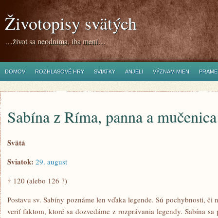
Životopisy svätých
…život sa neodníma, iba mení…
DOMOV
ROZHLASOVÉ HRY
SVIATKY
ANJELI
VÝZNAM MIEN
PRAME
Sabína z Ríma, panna a mučenica
Svätá
Sviatok:
29. august
† 120 (alebo 126 ?)
Postavu sv. Sabíny poznáme len vďaka legende. Sú pochybnosti, či n
veriť faktom, ktoré sa dozvedáme z rozprávania legendy. Sabína sa