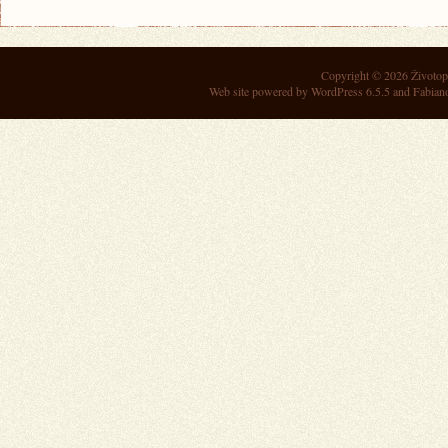
Copyright © 2026
Životop
Web site powered by
WordPress 6.5.5
and Fabian