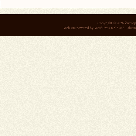
Copyright © 2026
Životop
Web site powered by
WordPress 6.5.5
and Fabian