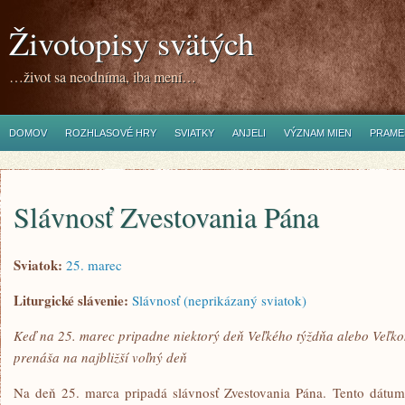
Životopisy svätých
…život sa neodníma, iba mení…
DOMOV
ROZHLASOVÉ HRY
SVIATKY
ANJELI
VÝZNAM MIEN
PRAME
Slávnosť Zvestovania Pána
Sviatok:
25. marec
Liturgické slávenie:
Slávnosť (neprikázaný sviatok)
Keď na 25. marec pripadne niektorý deň Veľkého týždňa alebo Veľkon
prenáša na najbližší voľný deň
Na deň 25. marca pripadá slávnosť Zvestovania Pána. Tento dátum