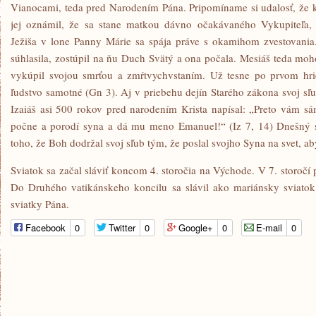
Vianocami, teda pred Narodením Pána. Pripomíname si udalosť, že k 
jej oznámil, že sa stane matkou dávno očakávaného Vykupiteľa,
Ježiša v lone Panny Márie sa spája práve s okamihom zvestovani
súhlasila, zostúpil na ňu Duch Svätý a ona počala. Mesiáš teda mohol
vykúpil svojou smrťou a zmŕtvychvstaním. Už tesne po prvom hri
ľudstvo samotné (Gn 3). Aj v priebehu dejín Starého zákona svoj sľub
Izaiáš asi 500 rokov pred narodením Krista napísal: „Preto vám s
počne a porodí syna a dá mu meno Emanuel!“ (Iz 7, 14) Dnešný s
toho, že Boh dodržal svoj sľub tým, že poslal svojho Syna na svet, a
Sviatok sa začal sláviť koncom 4. storočia na Východe. V 7. storočí 
Do Druhého vatikánskeho koncilu sa slávil ako mariánsky sviatok
sviatky Pána.
Facebook
0
Twitter
0
Google+
0
E-mail
0