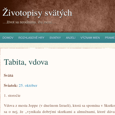
Životopisy svätých
…život sa neodníma, iba mení…
DOMOV
ROZHLASOVÉ HRY
SVIATKY
ANJELI
VÝZNAM MIEN
PRAME
Tabita, vdova
Svätá
Sviatok:
25. október
1. storočie
Vdova z mesta Joppe (v dnešnom Izraeli), ktorá sa spomína v Skutko
sa o nej, že „vynikala dobrými skutkami a almužnami, ktoré dával