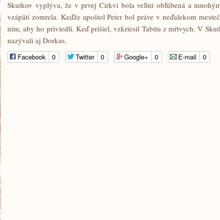
Skutkov vyplýva, že v prvej Cirkvi bola veľmi obľúbená a mnohým 
vzápätí zomrela. Keďže apoštol Peter bol práve v neďalekom mesteč
ním, aby ho priviedli. Keď prišiel, vzkriesil Tabitu z mŕtvych. V Sk
nazývali aj Dorkas.
Facebook
0
Twitter
0
Google+
0
E-mail
0