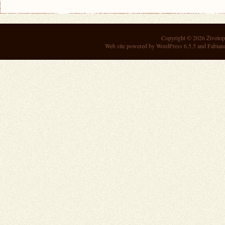
Copyright © 2026
Životop
Web site powered by
WordPress 6.5.5
and Fabian