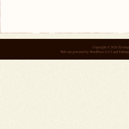
Copyright © 2026
Životop
Web site powered by
WordPress 6.5.5
and Fabian