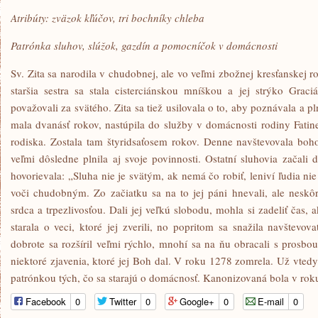
Atribúty: zväzok kľúčov, tri bochníky chleba
Patrónka sluhov, slúžok, gazdín a pomocníčok v domácnosti
Sv. Zita sa narodila v chudobnej, ale vo veľmi zbožnej kresťanskej r
staršia sestra sa stala cisterciánskou mníškou a jej strýko Grac
považovali za svätého. Zita sa tiež usilovala o to, aby poznávala a p
mala dvanásť rokov, nastúpila do služby v domácnosti rodiny Fatin
rodiska. Zostala tam štyridsaťosem rokov. Denne navštevovala boho
veľmi dôsledne plnila aj svoje povinnosti. Ostatní sluhovia začali
hovorievala: „Sluha nie je svätým, ak nemá čo robiť, leniví ľudia nie
voči chudobným. Zo začiatku sa na to jej páni hnevali, ale neskôr
srdca a trpezlivosťou. Dali jej veľkú slobodu, mohla si zadeliť čas,
starala o veci, ktoré jej zverili, no popritom sa snažila navštevo
dobrote sa rozšíril veľmi rýchlo, mnohí sa na ňu obracali s prosbo
niektoré zjavenia, ktoré jej Boh dal. V roku 1278 zomrela. Už vtedy 
patrónkou tých, čo sa starajú o domácnosť. Kanonizovaná bola v rok
Facebook
0
Twitter
0
Google+
0
E-mail
0