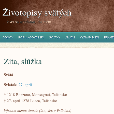
Životopisy svätých
…život sa neodníma, iba mení…
DOMOV
ROZHLASOVÉ HRY
SVIATKY
ANJELI
VÝZNAM MIEN
PRAME
Zita, slúžka
Svätá
Sviatok:
27. apríl
* 1218 Bozzano, Monsagrati, Taliansko
† 27. apríl 1278 Lucca, Taliansko
Význam mena: šťastie (lat., skr. z Felicitas)