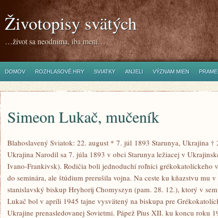
Životopisy svätých
…život sa neodníma, iba mení…
DOMOV
ROZHLASOVÉ HRY
SVIATKY
ANJELI
VÝZNAM MIEN
PRAME
Simeon Lukač, mučeník
Blahoslavený Sviatok: 22. august * 7. júl 1893 Starunya, Ukrajina †
Ukrajina Narodil sa 7. júla 1893 v obci Starunya ležiacej v Ukrajinsk
Ivano-Frankivsk). Rodičia boli jednoduchí roľníci grékokatolíckeho 
do seminára, ale štúdium prerušila vojna. Na ceste ku kňazstvu mu
stanislavský biskup Hryhorij Chomyszyn (pam. 28. 12.), ktorý v sem
Lukač bol v apríli 1945 tajne vysvätený na biskupa pre Grékokatolíck
Ukrajine prenasledovanej Sovietmi. Pápež Pius XII. ku koncu roku 194