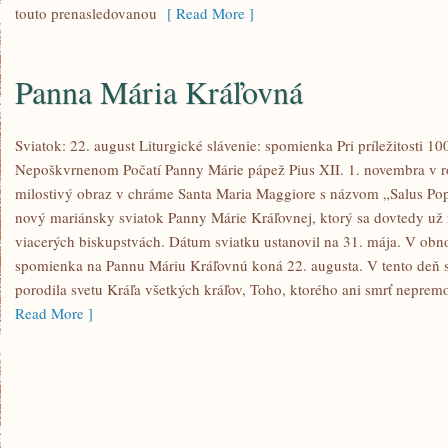
touto prenasledovanou
[ Read More ]
Panna Mária Kráľovná
Sviatok: 22. august Liturgické slávenie: spomienka Pri príležitosti 
Nepoškvrnenom Počatí Panny Márie pápež Pius XII. 1. novembra v 
milostivý obraz v chráme Santa Maria Maggiore s názvom „Salus Pop
nový mariánsky sviatok Panny Márie Kráľovnej, ktorý sa dovtedy už 
viacerých biskupstvách. Dátum sviatku ustanovil na 31. mája. V obno
spomienka na Pannu Máriu Kráľovnú koná 22. augusta. V tento deň 
porodila svetu Kráľa všetkých kráľov, Toho, ktorého ani smrť neprem
Read More ]