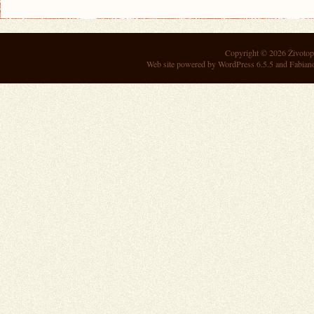
Copyright © 2026
Životop
Web site powered by
WordPress 6.5.5
and Fabian