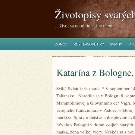
Životopisy svätýc
…život sa neodníma, iba mení…
DOMOV
ROZHLASOVÉ HRY
SVIATKY
ANJ
Katarína z Bologne,
Svätá Sviatok: 9. marec * 8. september 1
Taliansko Narodila sa v Bologni 8. sep
Mammoliniovej a Giovanniho de‘ Vigri, bo
verejného funkcionára v Padove, v ktorej 
markíza. Správ o detstve a dospievaní svä
bývala v Bologni v dome svojich starých r
matka, žena veľkej viery. Neskôr sa s ňou