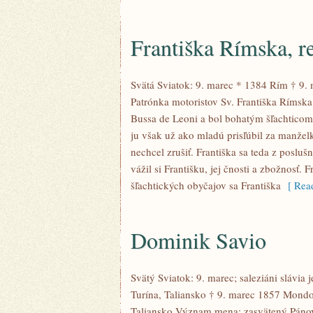
Františka Rímska, r
Svätá Sviatok: 9. marec * 1384 Rím † 9.
Patrónka motoristov Sv. Františka Rímska 
Bussa de Leoni a bol bohatým šľachticom. 
ju však už ako mladú prisľúbil za manže
nechcel zrušiť. Františka sa teda z posl
vážil si Františku, jej čnosti a zbožnosť. 
šľachtických obyčajov sa Františka
[ Read
Dominik Savio
Svätý Sviatok: 9. marec; saleziáni slávia 
Turína, Taliansko † 9. marec 1857 Mondo
Taliansko Význam mena: zasvätený Pánov