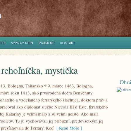
h
ELI
VÝZNAM MIEN
PRAMENE
KONTAKT
 rehoľníčka, mystička
Obrá
413, Bologna, Taliansko † 9. marec 1463, Bologna,
tembra roku 1413, ako prvorodená dcéra Benvenuty
hatého a vzdelaného ferrarského šľachtica, doktora práv a
pracoval ako diplomat službe Niccola III d’Este, ferarského
tej Kataríny je veľmi málo a sú veľmi neisté. Ako malá
odičov. Tu ju vychovávali jej príbuzní, predovšetkým jej
 presťahovala do Ferrary. Keď
[ Read More ]