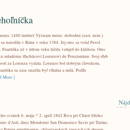
ehoľníčka
 marec 1440 tamtiež Význam mena: slobodná (zast. nem.)
sa narodila v Ríme v roku 1384. Jej otec sa volal Pavol
Františka už v útlom veku túžila vstúpiť do kláštora. Otec
lku mladému šľachticovi Lorenzovi de Ponzianimu. Svoj sľub
ušnosti za Lorenza vydala. Lorenzo bol dobrým človekom,
Františka sa zase snažila byť vľúdna a milá. Podľa
 More ]
Nájd
jeho sviatok 6. mája * 2. apríl 1842 Riva pri Chieri blízko
nio d’Asti, dnes Mondonio San Domenico Savio pri Turíne,
i Patrón miništrantov, chlapčenských speváckych zborov