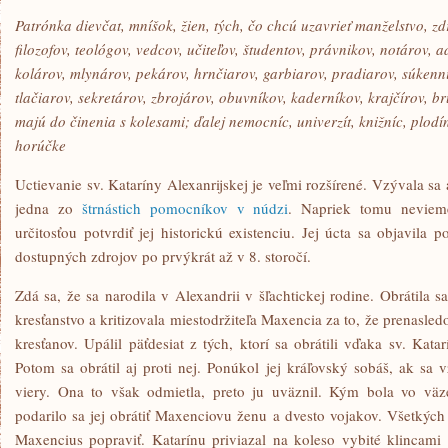
Patrónka dievčat, mníšok, žien, tých, čo chcú uzavrieť manželstvo, zd
filozofov, teológov, vedcov, učiteľov, študentov, právnikov, notárov, 
kolárov, mlynárov, pekárov, hrnčiarov, garbiarov, pradiarov, súkenn
tlačiarov, sekretárov, zbrojárov, obuvníkov, kaderníkov, krajčírov, br
majú do činenia s kolesami; ďalej nemocníc, univerzít, knižníc, plodín
horúčke
Uctievanie sv. Kataríny Alexanrijskej je veľmi rozšírené. Vzývala sa
jedna zo
štrnástich pomocníkov v núdzi
. Napriek tomu neviem
určitosťou potvrdiť jej historickú existenciu. Jej úcta sa objavila p
dostupných zdrojov po prvýkrát až v 8. storočí.
Zdá sa, že sa narodila v Alexandrii v šľachtickej rodine. Obrátila s
kresťanstvo a kritizovala miestodržiteľa Maxencia za to, že prenasled
kresťanov. Upálil päťdesiat z tých, ktorí sa obrátili vďaka sv. Katar
Potom sa obrátil aj proti nej. Ponúkol jej kráľovský sobáš, ak sa 
viery. Ona to však odmietla, preto ju uväznil. Kým bola vo väz
podarilo sa jej obrátiť Maxenciovu ženu a dvesto vojakov. Všetkých
Maxencius popraviť. Katarínu priviazal na koleso vybité klincami