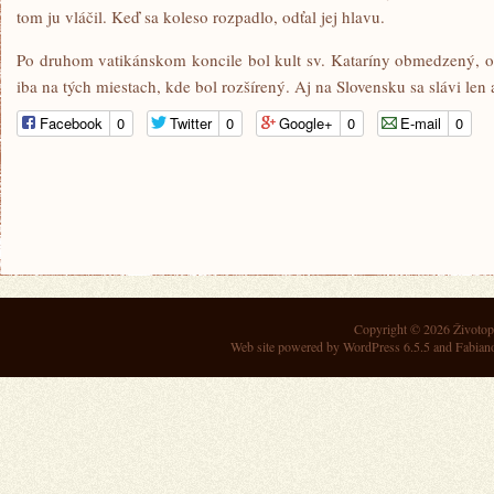
tom ju vláčil. Keď sa koleso rozpadlo, odťal jej hlavu.
Po druhom vatikánskom koncile bol kult sv. Kataríny obmedzený, o
iba na tých miestach, kde bol rozšírený. Aj na Slovensku sa slávi le
Facebook
0
Twitter
0
Google+
0
E-mail
0
Copyright © 2026
Životop
Web site powered by
WordPress 6.5.5
and Fabian