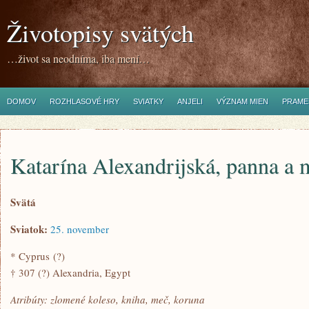
Životopisy svätých
…život sa neodníma, iba mení…
DOMOV
ROZHLASOVÉ HRY
SVIATKY
ANJELI
VÝZNAM MIEN
PRAME
Katarína Alexandrijská, panna a 
Svätá
Sviatok:
25. november
* Cyprus (?)
† 307 (?) Alexandria, Egypt
Atribúty: zlomené koleso, kniha, meč, koruna