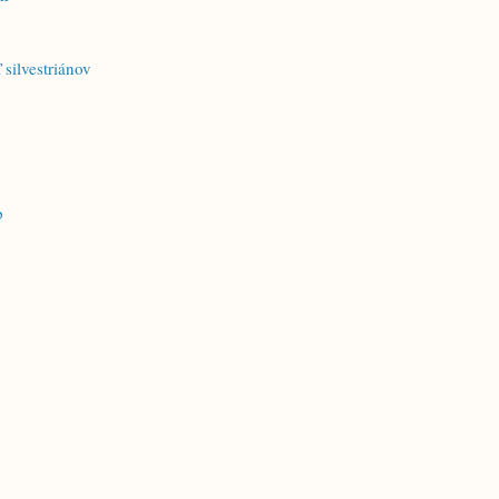
 silvestriánov
p