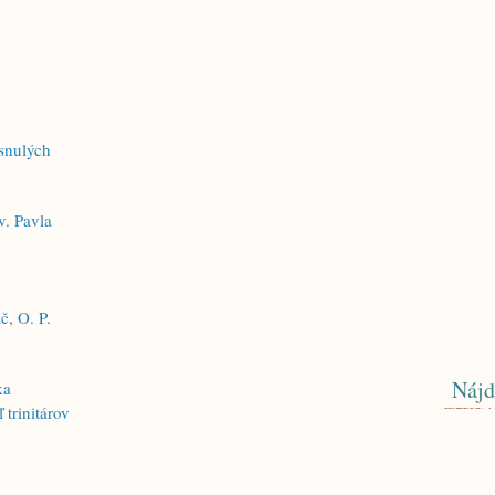
snulých
v. Pavla
č, O. P.
Nájd
ka
 trinitárov