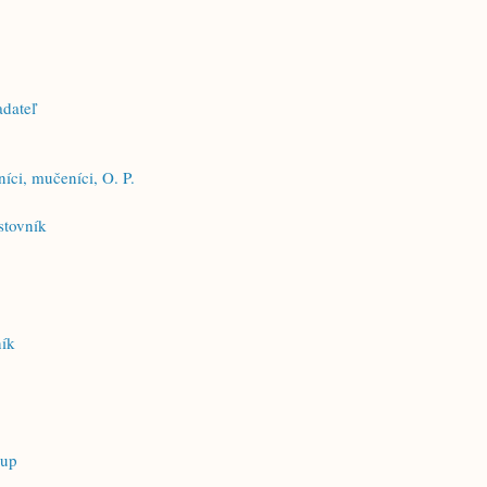
adateľ
íci, mučeníci, O. P.
stovník
ník
kup