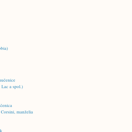
bbia)
mučenice
Lac a spol.)
učenica
 Corsini, manželia
ík