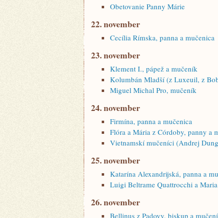
Obetovanie Panny Márie
22. november
Cecília Rímska, panna a mučenica
23. november
Klement I., pápež a mučeník
Kolumbán Mladší (z Luxeuil, z Bo
Miguel Michal Pro, mučeník
24. november
Firmína, panna a mučenica
Flóra a Mária z Córdoby, panny a 
Vietnamskí mučeníci (Andrej Dung 
25. november
Katarína Alexandrijská, panna a m
Luigi Beltrame Quattrocchi a Maria
26. november
Bellinus z Padovy, biskup a mučen