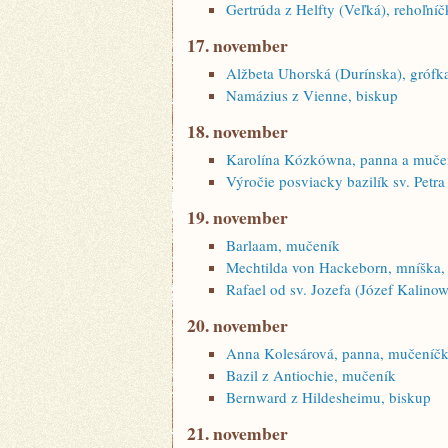
Gertrúda z Helfty (Veľká), rehoľníč
17. november
Alžbeta Uhorská (Durínska), grófk
Namázius z Vienne, biskup
18. november
Karolína Kózkówna, panna a muče
Výročie posviacky bazilík sv. Petra 
19. november
Barlaam, mučeník
Mechtilda von Hackeborn, mníška,
Rafael od sv. Jozefa (Józef Kalino
20. november
Anna Kolesárová, panna, mučeníč
Bazil z Antiochie, mučeník
Bernward z Hildesheimu, biskup
21. november