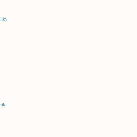
liky
ník