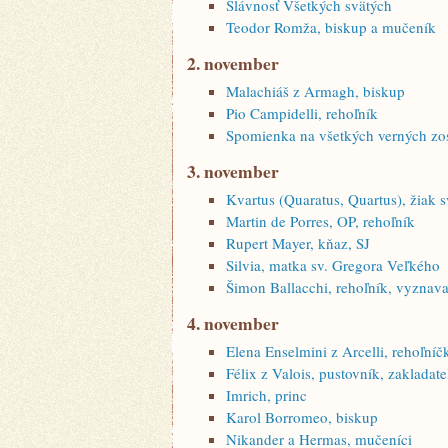
Slávnosť Všetkých svätých
Teodor Romža, biskup a mučeník
2. november
Malachiáš z Armagh, biskup
Pio Campidelli, rehoľník
Spomienka na všetkých verných zo
3. november
Kvartus (Quaratus, Quartus), žiak s
Martin de Porres, OP, rehoľník
Rupert Mayer, kňaz, SJ
Silvia, matka sv. Gregora Veľkého
Šimon Ballacchi, rehoľník, vyznava
4. november
Elena Enselmini z Arcelli, rehoľníč
Félix z Valois, pustovník, zakladateľ
Imrich, princ
Karol Borromeo, biskup
Nikander a Hermas, mučeníci