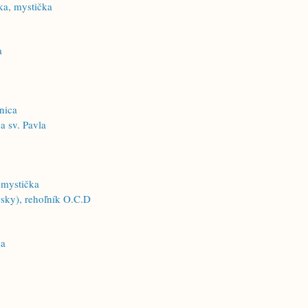
ka, mystička
a
nica
a sv. Pavla
 mystička
wsky), rehoľník O.C.D
ka