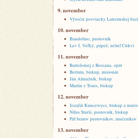
9. november
Výročie posviacky Lateránskej bazi
10. november
Baudolino, pustovník
Lev I. Veľký, pápež, učiteľ Cirkvi
11. november
Bartolomej z Rossana, opát
Bertuin, biskup, misionár
Ján Almužník, biskup
Martin z Tours, biskup
12. november
Jozafát Kuncewycz, biskup a muče
Nilus Starší, pustovník, biskup
Päť bratov pustovníkov, mučeníkov
13. november