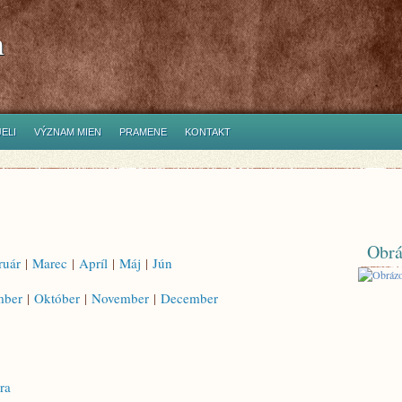
h
ELI
VÝZNAM MIEN
PRAMENE
KONTAKT
Obrá
ruár
|
Marec
|
Apríl
|
Máj
|
Jún
mber
|
Október
|
November
|
December
ra