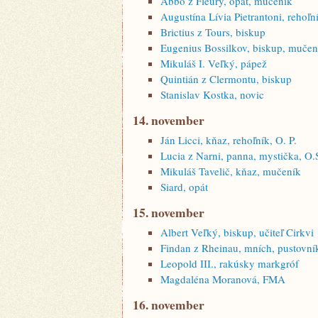
Abbo z Fleury, opát, mučeník
Augustína Lívia Pietrantoni, rehoľn
Brictius z Tours, biskup
Eugenius Bossilkov, biskup, mučen
Mikuláš I. Veľký, pápež
Quintián z Clermontu, biskup
Stanislav Kostka, novic
14. november
Ján Licci, kňaz, rehoľník, O. P.
Lucia z Narni, panna, mystička, O.
Mikuláš Tavelič, kňaz, mučeník
Siard, opát
15. november
Albert Veľký, biskup, učiteľ Cirkvi
Findan z Rheinau, mních, pustovní
Leopold III., rakúsky markgróf
Magdaléna Moranová, FMA
16. november