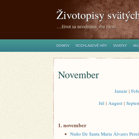
Životopisy svätýc
…život sa neodníma, iba mení…
DOMOV
ROZHLASOVÉ HRY
SVIATKY
ANJ
November
Január
|
Feb
Júl
|
August
|
Septe
1. november
Nuño De Santa Maria Álvares Perei