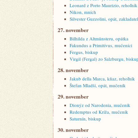
Leonard z Porto Maurizio, rehoľník
Nikon, mních
Silvester Guzzolini, opát, zakladateľ
27. november
Bilhilda z Altmünsteru, opátka
Fakundus a Primitívus, mučeníci
Fergus, biskup
Virgil (Fergal) zo Salzburgu, bisku
28. november
Jakub della Marca, kňaz, rehoľník
Štefan Mladší, opát, mučeník
29. november
Dionýz od Narodenia, mučeník
Redemptus od Kríža, mučeník
Saturnín, biskup
30. november