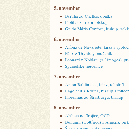
5. november
Bertília zo Chelles, opátka
Fibitius z Trieru, biskup
Guido Mária Conforti, biskup, zakl
6. november
Alfonz de Navarrete, kňaz a spoločn
Félix z Thynissy, mučeník
Leonard z Noblatu (z Limoges), pu
Španielske mučenice
7. november
Anton Baldinucci, kňaz, rehoľník
Engelbert z Kolína, biskup a muče
Florentius zo Štrasburgu, biskup
8. november
Alžbeta od Trojice, OCD
Bohumír (Gottfried) z Amiens, bis
Štyria korunovaní mučeníci