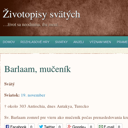
Životopisy svätých
…život sa neodníma, iba mení…
DOMOV
ROZHLASOVÉ HRY
SVIATKY
ANJELI
VÝZNAM MIEN
PRAME
Barlaam, mučeník
Svätý
Sviatok:
19. november
† okolo 303 Antiochia, dnes Antakya, Turecko
Sv. Barlaam zomrel pre vieru ako mučeník počas prenasledovania kre
Facebook
0
Twitter
0
Google+
0
E-mail
0