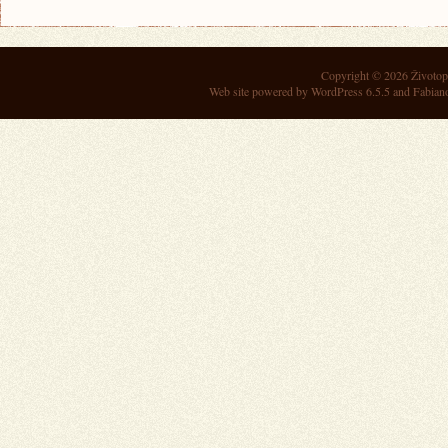
Copyright © 2026
Životop
Web site powered by
WordPress 6.5.5
and Fabian