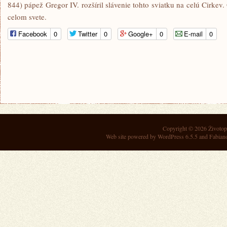
844) pápež Gregor IV. rozšíril slávenie tohto sviatku na celú Cirkev
celom svete.
Facebook
0
Twitter
0
Google+
0
E-mail
0
Copyright © 2026
Životop
Web site powered by
WordPress 6.5.5
and Fabian