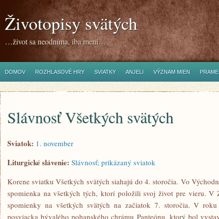
Životopisy svätých
…život sa neodníma, iba mení…
DOMOV
ROZHLASOVÉ HRY
SVIATKY
ANJELI
VÝZNAM MIEN
PRAME
Slávnosť Všetkých svätých
Sviatok:
1. november
Liturgické slávenie:
Slávnosť; prikázaný sviatok
Korene sviatku Všetkých svätých siahajú do 4. storočia. Vo Východnej
spomienka na všetkých tých, ktorí položili svoj život pre vieru. V
spomienky na všetkých svätých na začiatok 7. storočia. V roku 
posviacka bývalého pohanského chrámu Panteónu, ktorý bol vysta