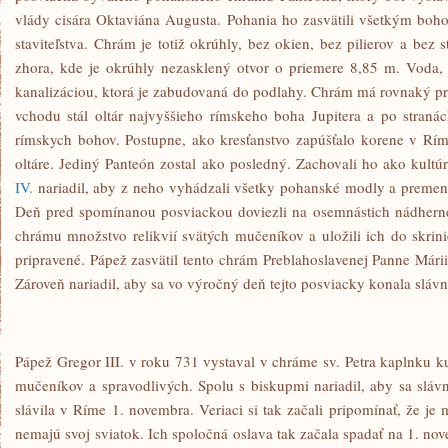
vlády cisára Oktaviána Augusta. Pohania ho zasvätili všetkým boh
staviteľstva. Chrám je totiž okrúhly, bez okien, bez pilierov a bez 
zhora, kde je okrúhly nezasklený otvor o priemere 8,85 m. Voda, 
kanalizáciou, ktorá je zabudovaná do podlahy. Chrám má rovnaký pr
vchodu stál oltár najvyššieho rímskeho boha Jupitera a po stranác
rímskych bohov. Postupne, ako kresťanstvo zapúšťalo korene v Rím
oltáre. Jediný Panteón zostal ako posledný. Zachovali ho ako kult
IV.
nariadil, aby z neho vyhádzali všetky pohanské modly a premen
Deň pred spomínanou posviackou doviezli na osemnástich nádhern
chrámu množstvo relikvií svätých mučeníkov a uložili ich do skrini
pripravené. Pápež zasvätil tento chrám Preblahoslavenej Panne Má
Zároveň nariadil, aby sa vo výročný deň tejto posviacky konala slávn
Pápež Gregor III. v roku 731 vystaval v chráme sv. Petra kaplnku ku
mučeníkov a spravodlivých. Spolu s biskupmi nariadil, aby sa slávn
slávila v Ríme 1. novembra. Veriaci si tak začali pripomínať, že je
nemajú svoj sviatok. Ich spoločná oslava tak začala spadať na 1. no