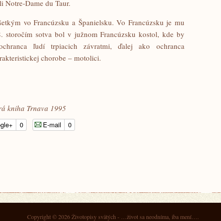
ali Notre-Dame du Taur.
všetkým vo Francúzsku a Španielsku. Vo Francúzsku je mu
8. storočím sotva bol v južnom Francúzsku kostol, kde by
chranca ľudí trpiacich závratmi, ďalej ako ochranca
akteristickej chorobe – motolici.
rá kniha Trnava 1995
gle+
0
E-mail
0
Copyright © 2026
Životopisy svätých
- …život sa neodníma, iba mení….