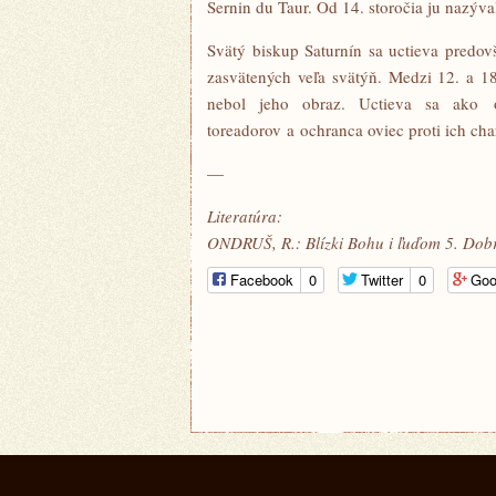
Sernin du Taur. Od 14. storočia ju nazýv
Svätý biskup Saturnín sa uctieva predo
zasvätených veľa svätýň. Medzi 12. a 1
nebol jeho obraz. Uctieva sa ako o
toreadorov a ochranca oviec proti ich char
—
Literatúra:
ONDRUŠ, R.: Blízki Bohu i ľuďom 5. Dob
Facebook
0
Twitter
0
Goo