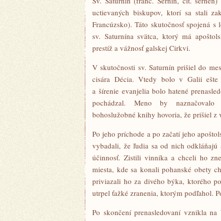
Sv. Saturnín (franc. Sernin, čít. sernen
uctievaných biskupov, ktorí sa stali zak
Francúzsko). Táto skutočnosť spojená s 
sv. Saturnína svätca, ktorý má apošto
prestíž a vážnosť galskej Cirkvi.
V skutočnosti sv. Saturnín prišiel do me
cisára Décia. Vtedy bolo v Galii ešte
a šírenie evanjelia bolo hatené prenasl
pochádzal. Meno by naznačovalo a
bohoslužobné knihy hovoria, že prišiel z
Po jeho príchode a po začatí jeho apoštol
vybadali, že ľudia sa od nich odkláňajú
účinnosť. Zistili vinníka a chceli ho zn
miesta, kde sa konali pohanské obety ch
priviazali ho za divého býka, ktorého 
utrpel ťažké zranenia, ktorým podľahol. 
Po skončení prenasledovaní vznikla na