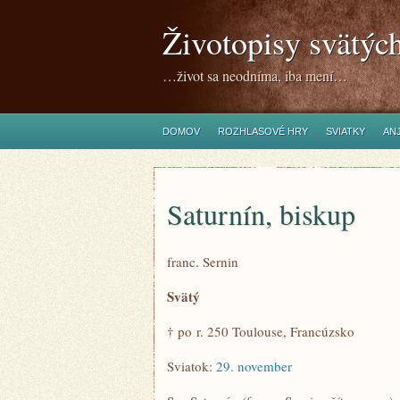
Životopisy svätýc
…život sa neodníma, iba mení…
DOMOV
ROZHLASOVÉ HRY
SVIATKY
ANJ
Saturnín, biskup
franc. Sernin
Svätý
† po r. 250 Toulouse, Francúzsko
Sviatok:
29. november