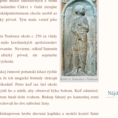
) patrí medzi starodávnych a veľmi
ladateľmi Cirkvi v Galii (terajšie
lokálpatriotizmom chcela urobiť zo
lský pôvod. Tým mala vzrásť jeho
sta Toulouse okolo r. 250 za vlády
 málo kresťanských spoločenstiev
edovaním. Nevieme, odkiaľ Saturnín
frický pôvod, ale najstaršie
 východu.
skej činnosti pohanskí kňazi rýchle
 a že ich magické formuly strácajú
Reliéf sv. Saturnina v Toulouse
eškodniť. Preto keď raz šiel okolo
ytili ho a nútili, aby obetoval býka bohom. Keď odmietol,
Nájd
potom hnali dolu svahom. Biskup ťahaný po kamenitej zemi
Pochovali ho dve nábožné ženy.
 biskupovom hrobe drevená kaplnka a neskôr kostol Saint