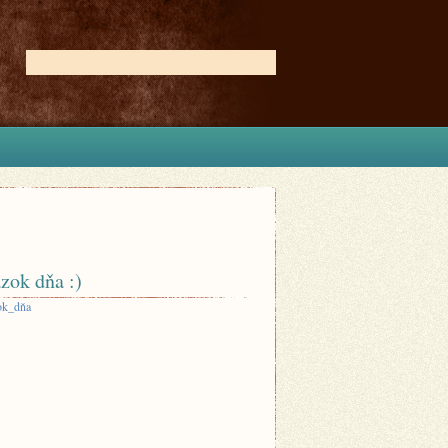
zok dňa :)