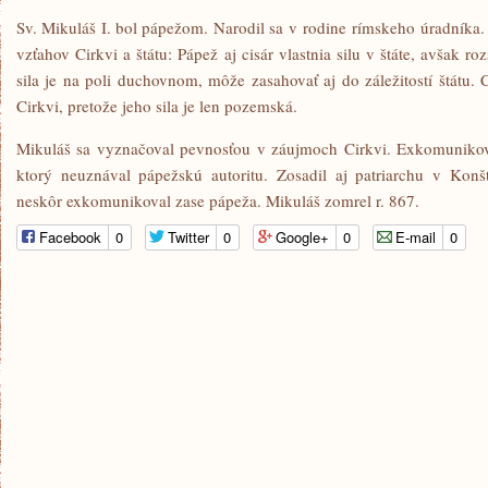
Sv. Mikuláš I. bol pápežom. Narodil sa v rodine rímskeho úradníka
vzťahov Cirkvi a štátu: Pápež aj cisár vlastnia silu v štáte, avšak ro
sila je na poli duchovnom, môže zasahovať aj do záležitostí štátu.
Cirkvi, pretože jeho sila je len pozemská.
Mikuláš sa vyznačoval pevnosťou v záujmoch Cirkvi. Exkomunikov
ktorý neuznával pápežskú autoritu. Zosadil aj patriarchu v Konš
neskôr exkomunikoval zase pápeža. Mikuláš zomrel r. 867.
Facebook
0
Twitter
0
Google+
0
E-mail
0