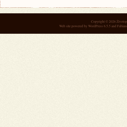
Copyright © 2026
Životop
Web site powered by
WordPress 6.5.5
and Fabian