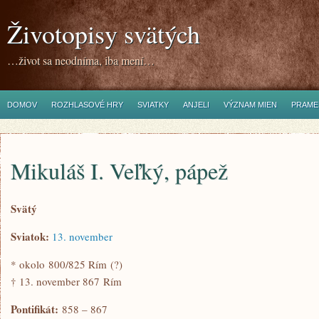
Životopisy svätých
…život sa neodníma, iba mení…
DOMOV
ROZHLASOVÉ HRY
SVIATKY
ANJELI
VÝZNAM MIEN
PRAME
Mikuláš I. Veľký, pápež
Svätý
Sviatok:
13. november
* okolo 800/825 Rím (?)
† 13. november 867 Rím
Pontifikát:
858 – 867