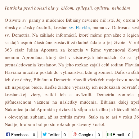
Patrónka proti bolesti hlavy, kŕčom, epilepsii, opilstvu, nehodám
O živote sv. panny a mučenice Bibiány nevieme nič isté. Jej otcom b
rímsky cisársky úradník, kresťan
sv. Flavián
, mama sv. Dafrosa a sest
sv. Demetria. Na základe informácií, ktoré máme prevažne z legien
sa dajú aspoň čiastočne zostaviť základné údaje o jej živote. V ro
363 cisár Julián Apostata za konzula v Ríme vymenoval člove
menom Aproniána, ktorý šiel v cisárových intenciách, čo sa tý
prenasledovania kresťanov. Na jeho rozkaz zajali celú rodinu Flavián
Flaviána mučili a poslali do vyhnanstva, kde aj zomrel. Dafrosu sťali
ich dve dcéry, Bibiánu a Demetriu zbavili všetkých majetkov a necha
ich napospas biede. Keďže žiadne vyhrážky ich nedokázali odvrátiť 
kresťanskej viery, zatkli ich a uväznili. Demetria zomrela 
päťmesačnom väznení na následky mučenia, Bibiána ďalej trpel
Nakoniec ju dal Apronián priviazať k stĺpu a tak dlho ju bičovali bič
s olovenými zubami, až sa zrútila mŕtva. Stalo sa to asi v roku 36
Nad jej hrobom bol po sto rokoch postavený kostol.
Facebook
0
Twitter
0
Google+
0
E-mail
0