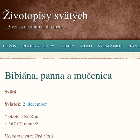
Životopisy svätých
…život sa neodníma, iba mení…
DOMOV
ROZHLASOVÉ HRY
SVIATKY
ANJELI
VÝZNAM MIEN
PRAME
Bibiána, panna a mučenica
Svätá
Sviatok:
2. december
* okolo 352 Rím
† 367 (?) tamtiež
Význam mena: živá (lat.)