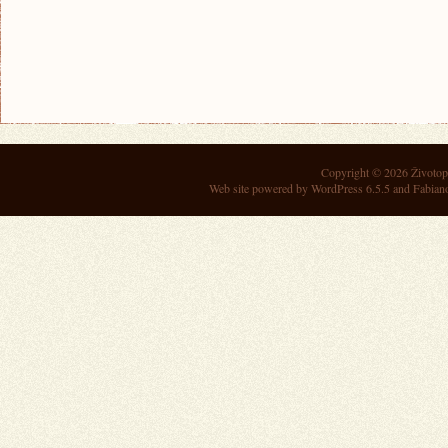
Copyright © 2026
Životop
Web site powered by
WordPress 6.5.5
and Fabian