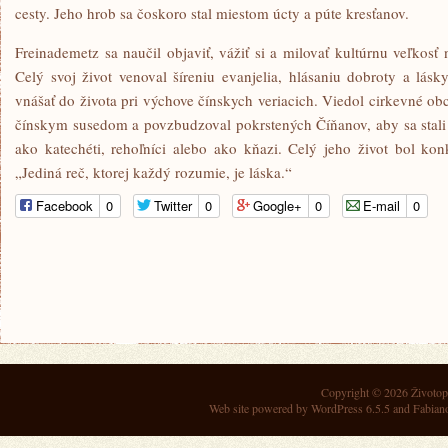
cesty. Jeho hrob sa čoskoro stal miestom úcty a púte kresťanov.
Freinademetz sa naučil objaviť, vážiť si a milovať kultúrnu veľkos
Celý svoj život venoval šíreniu evanjelia, hlásaniu dobroty a lásk
vnášať do života pri výchove čínskych veriacich. Viedol cirkevné obc
čínskym susedom a povzbudzoval pokrstených Číňanov, aby sa stali
ako katechéti, rehoľníci alebo ako kňazi. Celý jeho život bol ko
„Jediná reč, ktorej každý rozumie, je láska.“
Facebook
0
Twitter
0
Google+
0
E-mail
0
Copyright © 2026
Životop
Web site powered by
WordPress 6.5.5
and Fabian