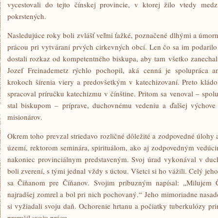
vycestovali do tejto čínskej provincie, v ktorej žilo vtedy me
pokrstených.
Nasledujúce roky boli zvlášť veľmi ťažké, poznačené dlhými a úmor
prácou pri vytváraní prvých cirkevných obcí. Len čo sa im podaril
dostali rozkaz od kompetentného biskupa, aby tam všetko zanechali
Jozef Freinademetz rýchlo pochopil, aká cenná je spolupráca a
krokoch šírenia viery a predovšetkým v katechizovaní. Preto kládo
spracoval príručku katechizmu v čínštine. Pritom sa venoval – spo
stal biskupom – príprave, duchovnému vedeniu a ďalšej výchove 
misionárov.
Okrem toho prevzal striedavo rozličné dôležité a zodpovedné úlohy 
území, rektorom seminára, spirituálom, ako aj zodpovedným vedúci
nakoniec provinciálnym predstaveným. Svoj úrad vykonával v duchu
boli zverení, s tými jednal vždy s úctou. Všetci si ho vážili. Celý jeh
sa Číňanom pre Číňanov. Svojim príbuzným napísal: „Milujem 
najradšej zomrel a bol pri nich pochovaný.“ Jeho mimoriadne nasad
si vyžiadali svoju daň. Ochorenie hrtanu a počiatky tuberkulózy pri
prerušil svoju prácu.