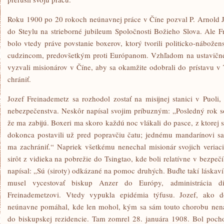
Roku 1900 po 20 rokoch neúnavnej práce v Číne pozval P. Arnold J
do Steylu na strieborné jubileum Spoločnosti Božieho Slova. Ale 
bolo vtedy práve povstanie boxerov, ktorý tvorili politicko-nábože
cudzincom, predovšetkým proti Európanom. Vzhľadom na ustavičn
vyzvali misionárov v Číne, aby sa okamžite odobrali do prístavu v 
chrániť.
Jozef Freinademetz sa rozhodol zostať na misijnej stanici v Puoli
nebezpečenstva. Neskôr napísal svojim príbuzným: „Posledný rok s
že ma zabijú. Boxeri ma skoro každú noc vlákali do pasce, z ktorej
dokonca postavili už pred popravčiu čatu; jednému mandarínovi sa 
ma zachrániť.“ Napriek všetkému nenechal misionár svojich veriac
sirôt z vidieka na pobrežie do Tsingtao, kde boli relatívne v bezpeč
napísal: „Sú (siroty) odkázané na pomoc druhých. Buďte takí láskav
musel vycestovať biskup Anzer do Európy, administrácia di
Freinademetzovi. Vtedy vypukla epidémia týfusu. Jozef, ako dob
neúnavne pomáhal, kde len mohol, kým sa sám touto chorobu nenaka
do biskupskej rezidencie. Tam zomrel 28. januára 1908. Bol pocho