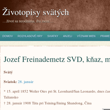
Životopisy svätých
…život sa neodníma, iba mení…
DOMOV
ROZHLASOVÉ HRY
SVIATKY
ANJELI
VÝZNAM MIEN
PRAME
Jozef Freinademetz SVD, kňaz, m
Svätý
Sviatok:
28. január
* 15. apríl 1852 Weiler Oies pri St. Leonhard/San Leonardo, dnes čas
Taliansko
† 28. január 1908 Täta pri Tsining/Jining Shandong, Čína