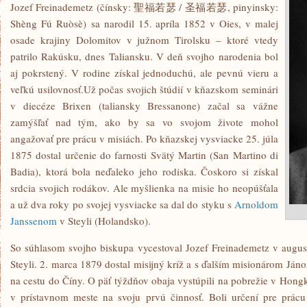
Jozef Freinademetz (čínsky: 聖福若瑟 / 圣福若瑟, pinyinsky:
Shèng Fú Ruòsè) sa narodil 15. apríla 1852 v Oies, v malej
osade krajiny Dolomitov v južnom Tirolsku – ktoré vtedy
patrilo Rakúsku, dnes Taliansku. V deň svojho narodenia bol
aj pokrstený. V rodine získal jednoduchú, ale pevnú vieru a
veľkú usilovnosť.Už počas svojich štúdií v kňazskom seminári
v diecéze Brixen (taliansky Bressanone) začal sa vážne
zamýšľať nad tým, ako by sa vo svojom živote mohol
angažovať pre prácu v misiách. Po kňazskej vysviacke 25. júla
1875 dostal určenie do farnosti Svätý Martin (San Martino di
Badia), ktorá bola neďaleko jeho rodiska. Čoskoro si získal
srdcia svojich rodákov. Ale myšlienka na misie ho neopúšťala
a už dva roky po svojej vysviacke sa dal do styku s
Arnoldom
Janssenom
v Steyli (Holandsko).
So súhlasom svojho biskupa vycestoval Jozef Freinademetz v augus
Steyli. 2. marca 1879 dostal misijný kríž a s ďalším misionárom Já
na cestu do Číny. O päť týždňov obaja vystúpili na pobrežie v Hong
v prístavnom meste na svoju prvú činnosť. Boli určení pre prác