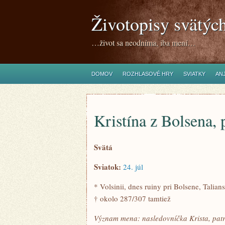
Životopisy svätýc
…život sa neodníma, iba mení…
DOMOV
ROZHLASOVÉ HRY
SVIATKY
ANJ
Kristína z Bolsena,
Svätá
Sviatok:
24. júl
* Volsinii, dnes ruiny pri Bolsene, Talian
† okolo 287/307 tamtiež
Význam mena: nasledovníčka Krista, patria