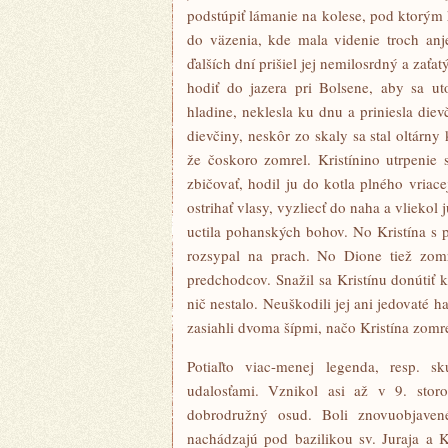
podstúpiť lámanie na kolese, pod ktorým 
do väzenia, kde mala videnie troch anjel
ďalších dní prišiel jej nemilosrdný a zaťat
hodiť do jazera pri Bolsene, aby sa u
hladine, neklesla ku dnu a priniesla diev
dievčiny, neskôr zo skaly sa stal oltárny
že čoskoro zomrel. Kristínino utrpenie 
zbičovať, hodil ju do kotla plného vriace
ostrihať vlasy, vyzliecť do naha a vlieko
uctila pohanských bohov. No Kristína s 
rozsypal na prach. No Dione tiež zomr
predchodcov. Snažil sa Kristínu donútiť 
nič nestalo. Neuškodili jej ani jedovaté 
zasiahli dvoma šípmi, načo Kristína zomre
Potiaľto viac-menej legenda, resp. 
udalosťami. Vznikol asi až v 9. storoč
dobrodružný osud. Boli znovuobjave
nachádzajú pod bazilikou sv. Juraja a Kr