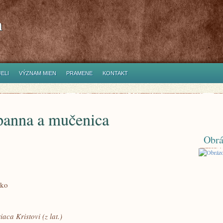
h
ELI
VÝZNAM MIEN
PRAMENE
KONTAKT
 panna a mučenica
Obrá
sko
ca Kristovi (z lat.)