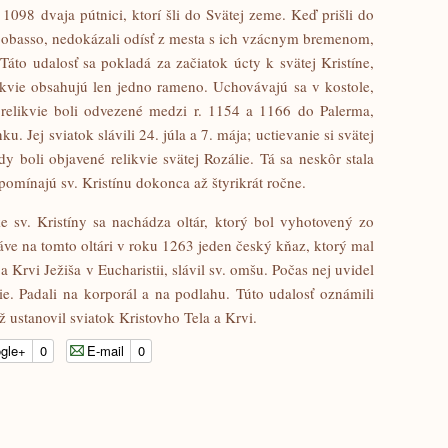
 1098 dvaja pútnici, ktorí šli do Svätej zeme. Keď prišli do
obasso, nedokázali odísť z mesta s ich vzácnym bremenom,
áto udalosť sa pokladá za začiatok úcty k svätej Kristíne,
likvie obsahujú len jedno rameno. Uchovávajú sa v kostole,
né relikvie boli odvezené medzi r. 1154 a 1166 do Palerma,
ku. Jej sviatok slávili 24. júla a 7. mája; uctievanie si svätej
dy boli objavené relikvie svätej Rozálie. Tá sa neskôr stala
pomínajú sv. Kristínu dokonca až štyrikrát ročne.
e sv. Kristíny sa nachádza oltár, ktorý bol vyhotovený zo
ráve na tomto oltári v roku 1263 jeden český kňaz, ktorý mal
 Krvi Ježiša v Eucharistii, slávil sv. omšu. Počas nej uvidel
ie. Padali na korporál a na podlahu. Túto udalosť oznámili
ž ustanovil sviatok Kristovho Tela a Krvi.
gle+
0
E-mail
0