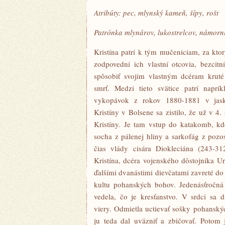
Atribúty: pec, mlynský kameň, šípy, rošt
Patrónka mlynárov, lukostrelcov, námorn
Kristína patrí k tým mučeniciam, za ktor
zodpovední ich vlastní otcovia, bezcitn
spôsobiť svojim vlastným dcéram kruté
smrť. Medzi tieto svätice patrí naprí
vykopávok z rokov 1880-1881 v jask
Kristíny v Bolsene sa zistilo, že už v 4. 
Kristíny. Je tam vstup do katakomb, kd
socha z pálenej hliny a sarkofág z pozos
čias vlády cisára Diokleciána (243-3
Kristína, dcéra vojenského dôstojníka U
ďalšími dvanástimi dievčatami zavreté do 
kultu pohanských bohov. Jedenásťročná
vedela, čo je kresťanstvo. V srdci sa d
viery. Odmietla uctievať sošky pohanský
ju teda dal uväzniť a zbičovať. Potom 