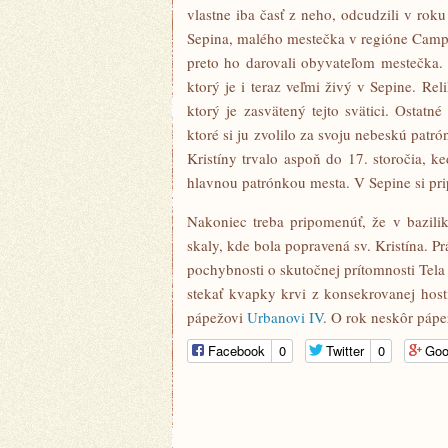
vlastne iba časť z neho, odcudzili v roku
Sepina, malého mestečka v regióne Camp
preto ho darovali obyvateľom mestečka. T
ktorý je i teraz veľmi živý v Sepine. Re
ktorý je zasvätený tejto svätici. Ostat
ktoré si ju zvolilo za svoju nebeskú patrón
Kristíny trvalo aspoň do 17. storočia, ke
hlavnou patrónkou mesta. V Sepine si pri
Nakoniec treba pripomenúť, že v bazilik
skaly, kde bola popravená sv. Kristína. P
pochybnosti o skutočnej prítomnosti Tela a
stekať kvapky krvi z konsekrovanej host
pápežovi
Urbanovi IV
. O rok neskôr pápe
Facebook
0
Twitter
0
Goo