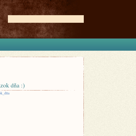
zok dňa :)