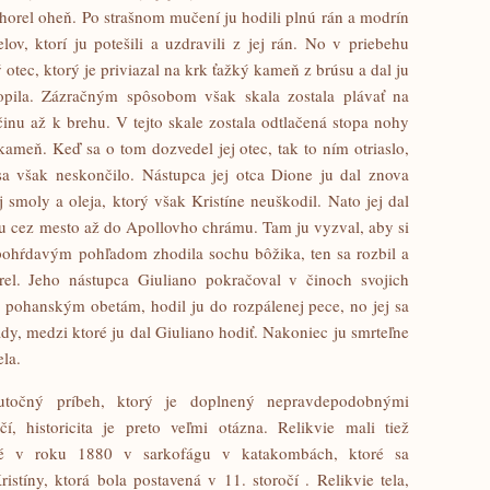
horel oheň. Po strašnom mučení ju hodili plnú rán a modrín
ov, ktorí ju potešili a uzdravili z jej rán. No v priebehu
ý otec, ktorý je priviazal na krk ťažký kameň z brúsu a dal ju
topila. Zázračným spôsobom však skala zostala plávať na
činu až k brehu. V tejto skale zostala odtlačená stopa nohy
 kameň. Keď sa o tom dozvedel jej otec, tak to ním otriaslo,
sa však neskončilo. Nástupca jej otca Dione ju dal znova
j smoly a oleja, ktorý však Kristíne neuškodil. Nato jej dal
l ju cez mesto až do Apollovho chrámu. Tam ju vyzval, aby si
pohŕdavým pohľadom zhodila sochu bôžika, ten sa rozbil a
el. Jeho nástupca Giuliano pokračoval v činoch svojich
k pohanským obetám, hodil ju do rozpálenej pece, no jej sa
hady, medzi ktoré ju dal Giuliano hodiť. Nakoniec ju smrteľne
la.
skutočný príbeh, ktorý je doplnený nepravdepodobnými
í, historicita je preto veľmi otázna. Relikvie mali tiež
né v roku 1880 v sarkofágu v katakombách, ktoré sa
istíny, ktorá bola postavená v 11. storočí . Relikvie tela,