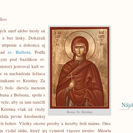
íkov
ých smrť alebo tresty sú
í a bez lásky. Dokázali
 utrpenie a dokonca aj
klad
sv. Barbora
. Podľa
yni pod bazilikou sv.
storočí jestvoval kult sv.
e sa nachádzala ležiaca
tatkami sv. Kristíny. Za
12) bolo dievča menom
rbana z Bolsena, spolu s
veže, aby sa tam naučili
Nájd
 Kristína však už vtedy
Ikona: Sv. Kristína
ržala pevne kresťanskej
ch bohov. Všetky otcove prosby a hrozby boli márne. Otec
ju vydal súdu, ktorý jej vymeral viacero trestov. Musela