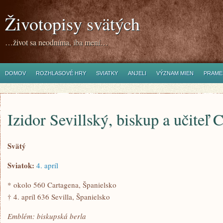
Životopisy svätých
…život sa neodníma, iba mení…
DOMOV
ROZHLASOVÉ HRY
SVIATKY
ANJELI
VÝZNAM MIEN
PRAME
Izidor Sevillský, biskup a učiteľ 
Svätý
Sviatok:
4. apríl
* okolo 560 Cartagena, Španielsko
† 4. apríl 636 Sevilla, Španielsko
Emblém: biskupská berla