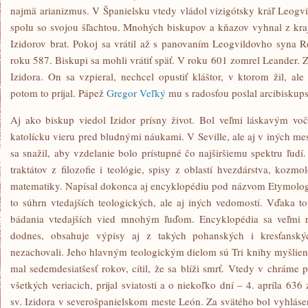
najmä arianizmus. V Španielsku vtedy vládol vizigótsky kráľ Leogvi
spolu so svojou šľachtou. Mnohých biskupov a kňazov vyhnal z kraj
Izidorov brat. Pokoj sa vrátil až s panovaním Leogvildovho syna Re
roku 587. Biskupi sa mohli vrátiť späť. V roku 601 zomrel Leander. Z
Izidora. On sa vzpieral, nechcel opustiť kláštor, v ktorom žil, ale
potom to prijal. Pápež
Gregor Veľký
mu s radosťou poslal arcibiskups
Aj ako biskup viedol Izidor prísny život. Bol veľmi láskavým v
katolícku vieru pred bludnými náukami. V Seville, ale aj v iných m
sa snažil, aby vzdelanie bolo prístupné čo najširšiemu spektru ľud
traktátov z filozofie i teológie, spisy z oblastí hvezdárstva, kozmo
matematiky. Napísal dokonca aj encyklopédiu pod názvom Etymologi
to súhrn vtedajších teologických, ale aj iných vedomostí. Vďaka to
bádania vtedajších vied mnohým ľuďom. Encyklopédia sa veľmi rý
dodnes, obsahuje výpisy aj z takých pohanských i kresťanskýc
nezachovali. Jeho hlavným teologickým dielom sú Tri knihy myšlieno
mal sedemdesiatšesť rokov, cítil, že sa blíži smrť. Vtedy v chráme 
všetkých veriacich, prijal sviatosti a o niekoľko dní – 4. apríla 63
sv. Izidora v severošpanielskom meste León. Za svätého bol vyhláse