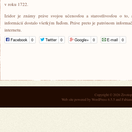
v roku 1722.
Izidor je známy práve svojou učenosťou a starostlivosťou o to,
informácií dostalo všetkým ľuďom. Práve preto je patrónom informa
internetu.
Facebook
0
Twitter
0
Google+
0
E-mail
0
Copyright © 2026
Životop
Web site powered by
WordPress 6.5.5
and Fabian