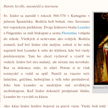
Patrón Sevilly, masmédií a internetu
Sv. Izidor sa narodil v rokoch 560-570 v Kartagéne v
južnom Španielsku. Rodičia boli bohatí, otec Saveriano
bol vojenským prefektom. Dvaja Izidorovi bratia
Leander
a Fulgentius sa stali biskupmi a sestra
Florentína
vstúpila
do rehole. Všetkých si uctievame ako svätých. Rodičia
zomreli, keď bol Izidor ešte malým, zobral si ho teda
najstarší brat Leander k sebe do kláštora, kde bol vtedy
predstaveným. Tam ho chcel vychovať a vyučiť vo
vedách. Izidor bol síce nadaný, ale učenie mu nevoňalo.
Raz sa dokonca stalo, že ušiel. Potom si to však
rozmyslel a vrátil sa späť. Naučil sa viacero rečí:
latinčinu, gréčtinu, hebrejčinu a veľa toho preštudoval.
Jeho brat Leander sa medzitým stal sevillským
Bartolomé Es
arcibiskupom. Keď Izidor dokončil predpísané štúdia,
Leander ho vysvätil za kňaza.
Ako kňaz Izidor horlivo bojoval za pravú vieru. Vtedy boli totiž 