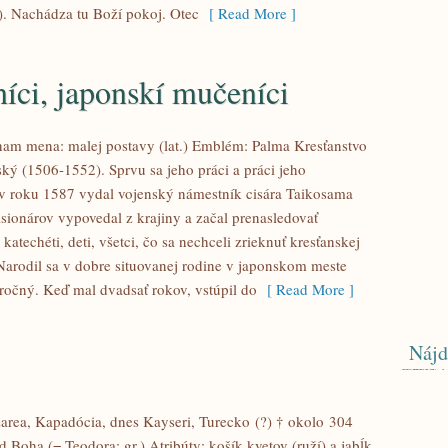
). Nachádza tu Boží pokoj. Otec
[ Read More ]
níci, japonskí mučeníci
ýznam mena: malej postavy (lat.) Emblém: Palma Kresťanstvo
rský (1506-1552). Sprvu sa jeho práci a práci jeho
 v roku 1587 vydal vojenský námestník cisára Taikosama
misionárov vypovedal z krajiny a začal prenasledovať
 katechéti, deti, všetci, čo sa nechceli zrieknuť kresťanskej
. Narodil sa v dobre situovanej rodine v japonskom meste
ročný. Keď mal dvadsať rokov, vstúpil do
[ Read More ]
Nájd
zarea, Kapadócia, dnes Kayseri, Turecko (?) † okolo 304
Boha (= Teodora; gr.) Atribúty: košík kvetov (ruží) a jabĺk