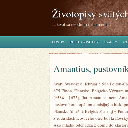
Životopisy svätýc
…život sa neodníma, iba mení…
DOMOV
ROZHLASOVÉ HRY
SVIATKY
ANJ
Amantius, pustovník
Svätý Sviatok: 6. február * 584 Poitou-C
675 Elnon, Flámsko, Belgicko Význam men
(*584 – †675), (lat. Amantius, nem. Ama
pustovníkom, opátom a misijným biskupo
Flámsku (dnešné Belgicko) ale aj v Podun
z rodu šľachticov. Jeho otec bol kráľov
Ako mladík odchádza z domu do kláštora 