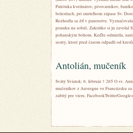
Patrónka kvetinárov, pivovarníkov, baník
bolestiach, pri smrteľnom zápase Sv. Dor
Rozhodla sa žiť v panenstve. Vyznačoval
ponuku na sobáš. Zakrátko si ju zavolal Sa
pohanským bohom. Keďže odmietla, nariadi
sestry, ktoré pred časom odpadli od kresť
Antolián, mučeník
Svätý Sviatok: 6. február † 265 O sv. An
mučeníkov z Auvergne vo Francúzsku za v
zabitý pre vieru. FacebookTwitterGoogle