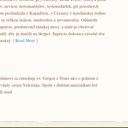
ov, neviest, novomanželov, šestonedieľok; pri pôrodných
ota pochádzala z Kapadócie, z Cézarey v kresťanskej rodine.
a sa veľkou láskou, múdrosťou a nevinnosťou. Odmietla
pricio, predstaviteľ rímskej moci, a nútil ju obetovať
l, aby ju mučili na škripci. Sapricio dokonca zavolal dve
anskej
[ Read More ]
toliánovi sa zmieňuje sv. Gregor z Tours ako o jednom z
lády cisára Valeriána. Spolu s ďalšími mučeníkmi bol
+E-mail