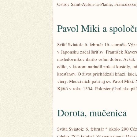
Ostrov Saint-Aubin-la-Plaine, Francúzsko
Pavol Miki a spoloč
Svätí Sviatok: 6. február 16. storočie V
v Japonsku začal šíriť sv. František Xave
nasledovníkov darilo veľmi dobre. Avšak
edikt, v ktorom nariadil zrúcať kostoly, 
kresťanov. O život prichádzali kňazi, laici,
viery. Medzi nich patrí aj sv. Pavol Miki
Kjótó v roku 1554. Pokrstený bol ako päť
Dorota, mučenica
Svätá Sviatok: 6. február * okolo 290 Cé
(alebo 287) tamtiež Význam mena: Dar od 