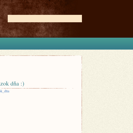
zok dňa :)