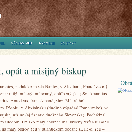
h
ELI
VÝZNAM MIEN
PRAMENE
KONTAKT
, opát a misijný biskup
Obrá
harentes, neďaleko mesta Nantes, v Akvitánii, Francúzsko †
a: milý, milený, milovaný, obľúbený (lat.) Sv. Amantius
ndus, Amadeus, fran. Amand, slov. Milan) bol
m. Pôsobil v Akvitánsku (dnešné západné Francúzsko), vo
ajskej nížine (aj územie dnešného Slovenska). Pochádzal
ským sudcom. Už ako malý chlapec mal vrúcny vzťah k Bohu.
na malý ostrov Yeu v atlantickom oceáne (L’Île-d’Yeu –