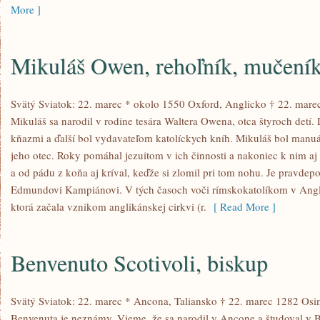
More ]
Mikuláš Owen, rehoľník, mučení
Svätý Sviatok: 22. marec * okolo 1550 Oxford, Anglicko † 22. mar
Mikuláš sa narodil v rodine tesára Waltera Owena, otca štyroch detí. D
kňazmi a ďalší bol vydavateľom katolíckych kníh. Mikuláš bol manuál
jeho otec. Roky pomáhal jezuitom v ich činnosti a nakoniec k nim aj
a od pádu z koňa aj kríval, keďže si zlomil pri tom nohu. Je pravdep
Edmundovi Kampiánovi. V tých časoch voči rímskokatolíkom v Angli
ktorá začala vznikom anglikánskej cirkvi (r.
[ Read More ]
Benvenuto Scotivoli, biskup
Svätý Sviatok: 22. marec * Ancona, Taliansko † 22. marec 1282 Osi
Benvenuta je neznámy. Vieme, že sa narodil v Ancone a študoval v