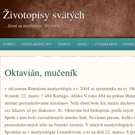
Životopisy svätých
…život sa neodníma, iba mení…
DOMOV
ROZHLASOVÉ HRY
SVIATKY
ANJELI
VÝZNAM MIEN
PRAME
Oktavián, mučeník
v súčasnom Rímskom martyrológiu z r. 2004 sa spomienka na sv. Ok
Sviatok: 22. marec † 484 Kartágo, Afrika V roku 484 na príkaz Hune
strašné prenasledovanie kresťanov. Veľa obetí bolo len medzi ducho
cez kňazov až po diakonov. Sv. Oktavián bol biskupom, podľa inýc
Spolu s ním bolo zavraždených mnoho ľudí. Nevieme presne, koľko ic
prenasledovaných ušlo na franské územia. V starých martyrológiách
Spomína sa v martyrológiu Uzuardovom, a to na deň 22. marca. S t