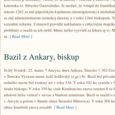
kanonika sv. Silvestra Guzzoliniho. Je možné, že vstúpil do františká
rokom 1262 sa stal pápežským kaplánom (monsignorom) a archidi
sa stal administrátorom osimskej diecézy a v roku 1264 biskupom. V
rozsiahle reformy. Ustanovil pravidlá nakladania s cirkevným maje
problémy a snažil sa ich riešiť. Mimo iného vysvätil za kňaza aj sv. 
sa
[ Read More ]
Bazil z Ankary, biskup
Svätý Sviatok: 22. marec * Ancyra, dnes Ankara, Turecko † 362 Céz
v Turecku Význam mena: kráľ, kráľovský (z gr.) Sv. Bazil bol pôvod
rodného mesta bol zvolený asi v roku 336. V roku 342 ho synoda v S
úradu biskupa. V roku 350 ho cisár Konštancius znovu ustanovil za 
udalostí treba vnímať v súvise s bludom arianizmu. Bazil sa snažil o
v Ancyre a potom v Sirmiu (dnes Sremská Mitrovica). V roku 360 h
(dnes Istanbul) znova zosadili
[ Read More ]