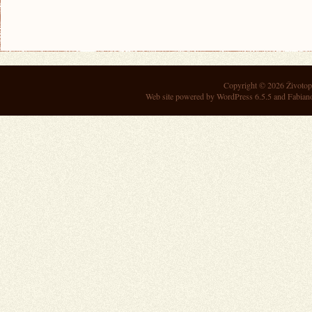
Copyright © 2026
Životop
Web site powered by
WordPress 6.5.5
and Fabian