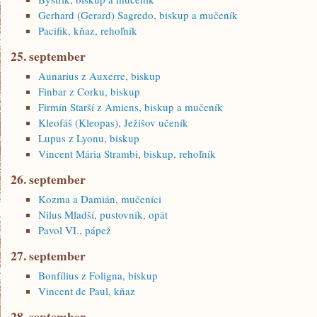
Gerhard (Gerard) Sagredo, biskup a mučeník
Pacifik, kňaz, rehoľník
25. september
Aunarius z Auxerre, biskup
Finbar z Corku, biskup
Firmín Starší z Amiens, biskup a mučeník
Kleofáš (Kleopas), Ježišov učeník
Lupus z Lyonu, biskup
Vincent Mária Strambi, biskup, rehoľník
26. september
Kozma a Damián, mučeníci
Nilus Mladší, pustovník, opát
Pavol VI., pápež
27. september
Bonfílius z Foligna, biskup
Vincent de Paul, kňaz
28. september