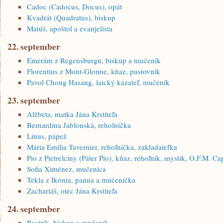
Cadoc (Cadocus, Docus), opát
Kvadrát (Quadratus), biskup
Matúš, apoštol a evanjelista
22. september
Emerám z Regensburgu, biskup a mučeník
Florentius z Mont-Glonne, kňaz, pustovník
Pavol Chong Hasang, laický kazateľ, mučeník
23. september
Alžbeta, matka Jána Krstiteľa
Bernardína Jablonská, reholníčka
Línus, pápež
Mária Emília Tavernier, rehoľníčka, zakladateľka
Pio z Pietrelciny (Páter Pio), kňaz, rehoľník, mystik, O.F.M. Ca
Sofia Ximénez, mučenica
Tekla z Ikónia, panna a mučeníčka
Zachariáš, otec Jána Krstiteľa
24. september
Bystrík, biskup a mučeník