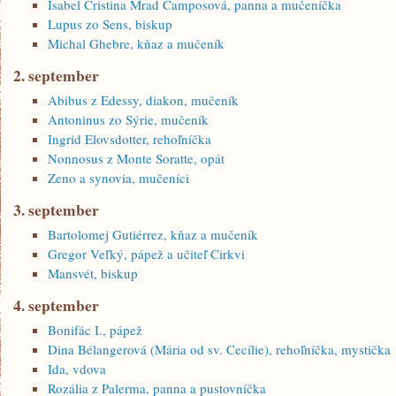
Isabel Cristina Mrad Camposová, panna a mučeníčka
Lupus zo Sens, biskup
Michal Ghebre, kňaz a mučeník
2. september
Abibus z Edessy, diakon, mučeník
Antoninus zo Sýrie, mučeník
Ingrid Elovsdotter, rehoľníčka
Nonnosus z Monte Soratte, opát
Zeno a synovia, mučeníci
3. september
Bartolomej Gutiérrez, kňaz a mučeník
Gregor Veľký, pápež a učiteľ Cirkvi
Mansvét, biskup
4. september
Bonifác I., pápež
Dina Bélangerová (Mária od sv. Cecílie), rehoľníčka, mystička
Ida, vdova
Rozália z Palerma, panna a pustovníčka