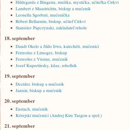
Hildegarda z Bingenu, mníška, mystička, učiteľka Cirkvi
Lambert z Maastrichtu, biskup a mučeník
Leonella Sgorbati, mučeníčka
Róbert Bellarmín, biskup, učiteľ Cirkvi
Stanislav Papczynski, zakladateľ rehole
18. september
Daudi Okelo a Jildo Irwa, katechéti, mučeníci
Ferreolus z Limoges, biskup
Ferreolus z Vienne, mučeník
Jozef Kupertínsky, kňaz, rehoľník
19. september
Dezider, biskup a mučeník
Január, biskup a mučeník
20. september
Eustach, mučeník
Kórejskí mučeníci (Andrej Kim Taegon a spol.)
21. september