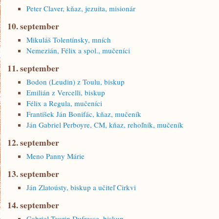
Peter Claver, kňaz, jezuita, misionár
10. september
Mikuláš Tolentínsky, mních
Nemezián, Félix a spol., mučeníci
11. september
Bodon (Leudin) z Toulu, biskup
Emilián z Vercelli, biskup
Félix a Regula, mučeníci
František Ján Bonifác, kňaz, mučeník
Ján Gabriel Perboyre, CM, kňaz, rehoľník, mučeník
12. september
Meno Panny Márie
13. september
Ján Zlatoústy, biskup a učiteľ Cirkvi
14. september
Gabriel Taurin Dufresse, biskup