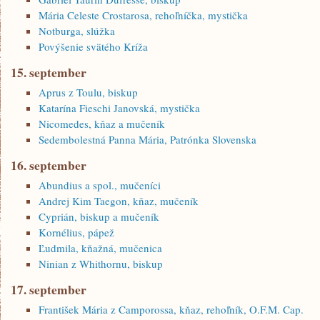
Mária Celeste Crostarosa, rehoľníčka, mystička
Notburga, slúžka
Povýšenie svätého Kríža
15. september
Aprus z Toulu, biskup
Katarína Fieschi Janovská, mystička
Nicomedes, kňaz a mučeník
Sedembolestná Panna Mária, Patrónka Slovenska
16. september
Abundius a spol., mučeníci
Andrej Kim Taegon, kňaz, mučeník
Cyprián, biskup a mučeník
Kornélius, pápež
Ľudmila, kňažná, mučenica
Ninian z Whithornu, biskup
17. september
František Mária z Camporossa, kňaz, rehoľník, O.F.M. Cap.