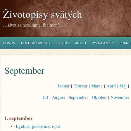
Životopisy svätých
…život sa neodníma, iba mení…
DOMOV
ROZHLASOVÉ HRY
SVIATKY
ANJELI
VÝZNAM MIEN
PRAME
September
Január
|
Február
|
Marec
|
Apríl
|
Máj
|
Júl
|
August
|
September
|
Október
|
November
1. september
Egídius, pustovník, opát