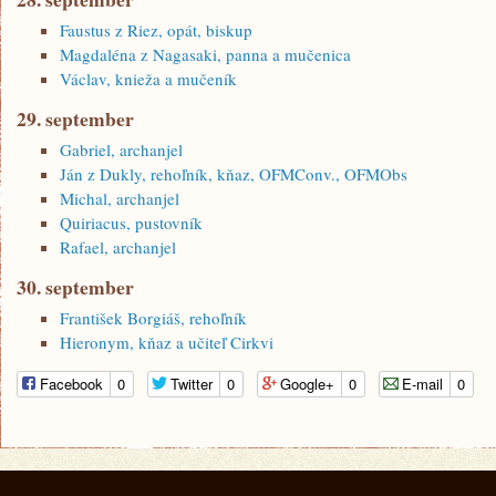
Faustus z Riez, opát, biskup
Magdaléna z Nagasaki, panna a mučenica
Václav, knieža a mučeník
29. september
Gabriel, archanjel
Ján z Dukly, rehoľník, kňaz, OFMConv., OFMObs
Michal, archanjel
Quiriacus, pustovník
Rafael, archanjel
30. september
František Borgiáš, rehoľník
Hieronym, kňaz a učiteľ Cirkvi
Facebook
0
Twitter
0
Google+
0
E-mail
0