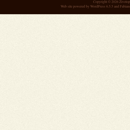
Copyright © 2026
Životop
Web site powered by
WordPress 6.5.5
and Fabian